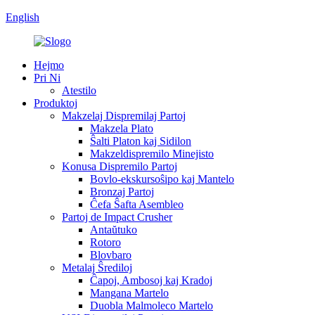
English
Hejmo
Pri Ni
Atestilo
Produktoj
Makzelaj Dispremilaj Partoj
Makzela Plato
Ŝalti Platon kaj Sidilon
Makzeldispremilo Minejisto
Konusa Dispremilo Partoj
Bovlo-ekskursoŝipo kaj Mantelo
Bronzaj Partoj
Ĉefa Ŝafta Asembleo
Partoj de Impact Crusher
Antaŭtuko
Rotoro
Blovbaro
Metalaj Ŝrediloj
Ĉapoj, Ambosoj kaj Kradoj
Mangana Martelo
Duobla Malmoleco Martelo