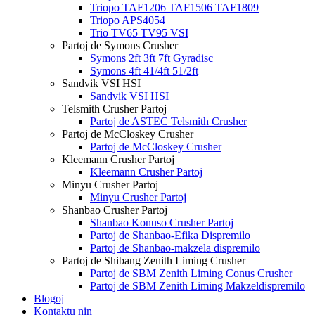
Triopo TAF1206 TAF1506 TAF1809
Triopo APS4054
Trio TV65 TV95 VSI
Partoj de Symons Crusher
Symons 2ft 3ft 7ft Gyradisc
Symons 4ft 41/4ft 51/2ft
Sandvik VSI HSI
Sandvik VSI HSI
Telsmith Crusher Partoj
Partoj de ASTEC Telsmith Crusher
Partoj de McCloskey Crusher
Partoj de McCloskey Crusher
Kleemann Crusher Partoj
Kleemann Crusher Partoj
Minyu Crusher Partoj
Minyu Crusher Partoj
Shanbao Crusher Partoj
Shanbao Konuso Crusher Partoj
Partoj de Shanbao-Efika Dispremilo
Partoj de Shanbao-makzela dispremilo
Partoj de Shibang Zenith Liming Crusher
Partoj de SBM Zenith Liming Conus Crusher
Partoj de SBM Zenith Liming Makzeldispremilo
Blogoj
Kontaktu nin