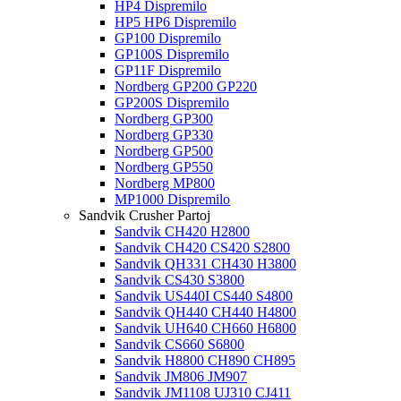
HP4 Dispremilo
HP5 HP6 Dispremilo
GP100 Dispremilo
GP100S Dispremilo
GP11F Dispremilo
Nordberg GP200 GP220
GP200S Dispremilo
Nordberg GP300
Nordberg GP330
Nordberg GP500
Nordberg GP550
Nordberg MP800
MP1000 Dispremilo
Sandvik Crusher Partoj
Sandvik CH420 H2800
Sandvik CH420 CS420 S2800
Sandvik QH331 CH430 H3800
Sandvik CS430 S3800
Sandvik US440I CS440 S4800
Sandvik QH440 CH440 H4800
Sandvik UH640 CH660 H6800
Sandvik CS660 S6800
Sandvik H8800 CH890 CH895
Sandvik JM806 JM907
Sandvik JM1108 UJ310 CJ411