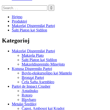
Hejmo
Produktoj
Makzelaj Dispremilaj Partoj
Ŝalti Platon kaj Sidilon
Kategorioj
Makzelaj Dispremilaj Partoj
Makzela Plato
Ŝalti Platon kaj Sidilon
Makzeldispremilo Minejisto
Konusa Dispremilo Partoj
Bovlo-ekskursoŝipo kaj Mantelo
Bronzaj Partoj
Ĉefa Ŝafta Asembleo
Partoj de Impact Crusher
Antaŭtuko
Rotoro
Blovbaro
Metalaj Ŝrediloj
Ĉapoj, Ambosoj kaj Kradoj