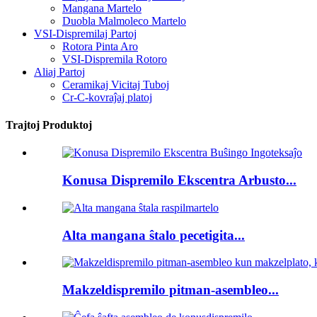
Mangana Martelo
Duobla Malmoleco Martelo
VSI-Dispremilaj Partoj
Rotora Pinta Aro
VSI-Dispremila Rotoro
Aliaj Partoj
Ceramikaj Vicitaj Tuboj
Cr-C-kovraĵaj platoj
Trajtoj Produktoj
Konusa Dispremilo Ekscentra Arbusto...
Alta mangana ŝtalo pecetigita...
Makzeldispremilo pitman-asembleo...