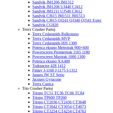
Sandvik JM1206 JM1312
Sandvik JM1208 UJ440 CJ412
Sandvik JM1211 UJ540 CJ612
Sandvik CJ615 JM1511 JM1513
Sandvik CJ815 QJ241 QJ340 QJ341 Extec
Sandvik CG820
Terex Crusher Partoj
Terex Cedarapids Rulkonuso
Terex Cedarapids MVP
Terex Cedarapids HIS 1300
Potenca ekrano Metrotrak 900×600
Powerscreen Premiertrak 1165 1180
Powerscreen Maxtrak 1000 1300
Potenca ekrano XA400
Trakpactor 428 1412
Finlay J-1160 J-1175 I-1312
Jaques JW ST Serio
Jacques Gyracone
Terex Canica
Trio Crusher Partoj
Triopo TC51 TC36 TC66 TC84
Triopo TP600 TP260
Triopo CT2036 CT2436 CT3648
Triopo CT3042 CT3054 CT4073
Triopo CT3254 CT4254 CT4763