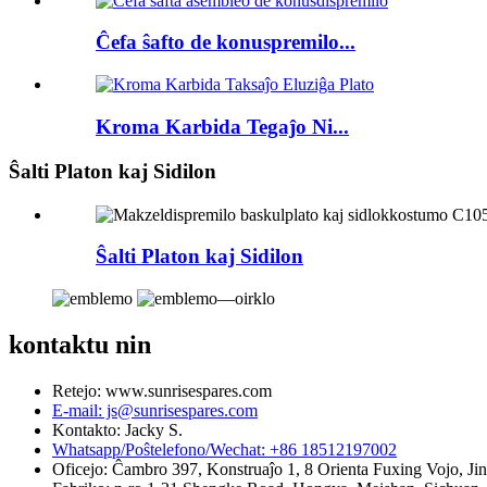
Ĉefa ŝafto de konuspremilo...
Kroma Karbida Tegaĵo Ni...
Ŝalti Platon kaj Sidilon
Ŝalti Platon kaj Sidilon
kontaktu nin
Retejo: www.sunrisespares.com
E-mail: js@sunrisespares.com
Kontakto: Jacky S.
Whatsapp/Poŝtelefono/Wechat: +86 18512197002
Oficejo: Ĉambro 397, Konstruaĵo 1, 8 Orienta Fuxing Vojo, Jin