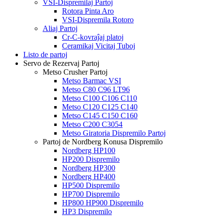
VSI-Dispremilaj Partoj
Rotora Pinta Aro
VSI-Dispremila Rotoro
Aliaj Partoj
Cr-C-kovraĵaj platoj
Ceramikaj Vicitaj Tuboj
Listo de partoj
Servo de Rezervaj Partoj
Metso Crusher Partoj
Metso Barmac VSI
Metso C80 C96 LT96
Metso C100 C106 C110
Metso C120 C125 C140
Metso C145 C150 C160
Metso C200 C3054
Metso Giratoria Dispremilo Partoj
Partoj de Nordberg Konusa Dispremilo
Nordberg HP100
HP200 Dispremilo
Nordberg HP300
Nordberg HP400
HP500 Dispremilo
HP700 Dispremilo
HP800 HP900 Dispremilo
HP3 Dispremilo