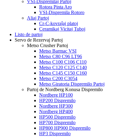
VSI-Dispremilaj Partoj
Rotora Pinta Aro
VSI-Dispremila Rotoro
Aliaj Partoj
Cr-C-kovraĵaj platoj
Ceramikaj Vicitaj Tuboj
Listo de partoj
Servo de Rezervaj Partoj
Metso Crusher Partoj
Metso Barmac VSI
Metso C80 C96 LT96
Metso C100 C106 C110
Metso C120 C125 C140
Metso C145 C150 C160
Metso C200 C3054
Metso Giratoria Dispremilo Partoj
Partoj de Nordberg Konusa Dispremilo
Nordberg HP100
HP200 Dispremilo
Nordberg HP300
Nordberg HP400
HP500 Dispremilo
HP700 Dispremilo
HP800 HP900 Dispremilo
HP3 Dispremilo