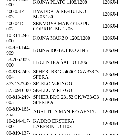
KOJNA PLATO 1108/1208
1206JM
000
400.0314-
KVADRATA RIGBULKO
1206JM
003
M20X180
400.0415-
SENMOVA MAKZELO PL
1206JM
002
CORRUG M2 1206
10-314-246-
KOJNA MAKZO 1206/1208
1206JM
000
00-920-144-
KOJNA RIGBULKO ZINK
1206JM
909
53-266-909-
EKCENTRA ŜAFTO 1206
1206JM
000
00-813-249-
SPHER. BRG 24606CC/W33/C3
1206JM
004
SFERA
873.1327-00
SIGELO V-RINGO
1206JM
873.0910-00
SIGELO V-RINGO
1206JM
00-813-249-
SPHER BRG 23152 CK/W33/C3
1206JM
003
SFERIKA
00-819-163-
ADAPTILA MANIKO AH3152.
1206JM
352
10-214-417-
KADRO EKSTERA
1206JM
000
LABERINTO 1108
00-819-137-