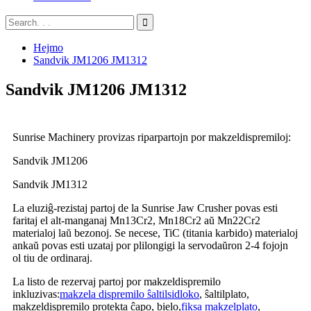
Hejmo
Sandvik JM1206 JM1312
Sandvik JM1206 JM1312
Sunrise Machinery provizas riparpartojn por makzeldispremiloj:
Sandvik JM1206
Sandvik JM1312
La eluziĝ-rezistaj partoj de la Sunrise Jaw Crusher povas esti
faritaj el alt-manganaj Mn13Cr2, Mn18Cr2 aŭ Mn22Cr2
materialoj laŭ bezonoj. Se necese, TiC (titania karbido) materialoj
ankaŭ povas esti uzataj por plilongigi la servodaŭron 2-4 fojojn
ol tiu de ordinaraj.
La listo de rezervaj partoj por makzeldispremilo
inkluzivas:
makzela dispremilo ŝaltilsidloko
, ŝaltilplato,
makzeldispremilo protekta ĉapo, bielo,
fiksa makzelplato
,