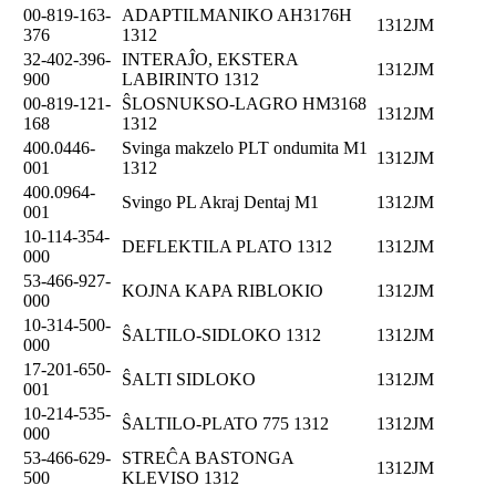
00-819-163-
ADAPTILMANIKO AH3176H
1312JM
376
1312
32-402-396-
INTERAĴO, EKSTERA
1312JM
900
LABIRINTO 1312
00-819-121-
ŜLOSNUKSO-LAGRO HM3168
1312JM
168
1312
400.0446-
Svinga makzelo PLT ondumita M1
1312JM
001
1312
400.0964-
Svingo PL Akraj Dentaj M1
1312JM
001
10-114-354-
DEFLEKTILA PLATO 1312
1312JM
000
53-466-927-
KOJNA KAPA RIBLOKIO
1312JM
000
10-314-500-
ŜALTILO-SIDLOKO 1312
1312JM
000
17-201-650-
ŜALTI SIDLOKO
1312JM
001
10-214-535-
ŜALTILO-PLATO 775 1312
1312JM
000
53-466-629-
STREĈA BASTONGA
1312JM
500
KLEVISO 1312