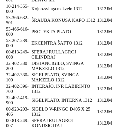
10-214-355-
Kojno-svinga makzelo 1312
1312JM
000
53-366-632-
ŜRAŬBA KONUSA KAPO 1312
1312JM
501
53-466-616-
PROTEKTA PLATO
1312JM
000
53-267-239-
EKCENTRA ŜAFTO 1312
1312JM
000
00-813-249-
SFERAJ RULLAGROJ
1312JM
008
CILINDRAJ
32-402-330-
DISTANCIGILO, SVINGA
1312JM
200
MAKZELO 1312
32-402-330-
SIGELPLATO, SVINGA
1312JM
100
MAKZELO 1312
32-402-396-
INTERAĴO, INR LABIRINTO
1312JM
700
1312
32-402-419-
SIGELPLATO, INTERNA 1312
1312JM
900
00-923-203-
SIGELO V-RINGO D405 X 25
1312JM
405
1312
00-813-249-
SFERAJ RULAGROJ
1312JM
007
KONUSIGITAJ