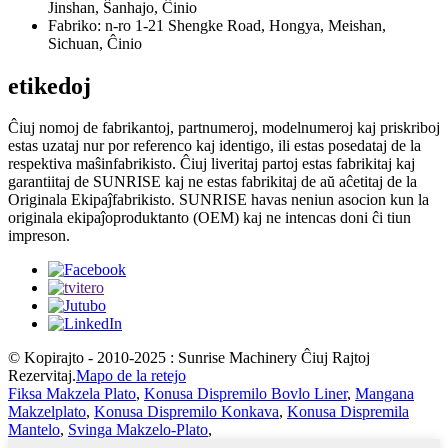
Jinshan, Ŝanhajo, Ĉinio
Fabriko: n-ro 1-21 Shengke Road, Hongya, Meishan,
Sichuan, Ĉinio
etikedoj
Ĉiuj nomoj de fabrikantoj, partnumeroj, modelnumeroj kaj priskriboj
estas uzataj nur por referenco kaj identigo, ili estas posedataj de la
respektiva maŝinfabrikisto. Ĉiuj liveritaj partoj estas fabrikitaj kaj
garantiitaj de SUNRISE kaj ne estas fabrikitaj de aŭ aĉetitaj de la
Originala Ekipaĵfabrikisto. SUNRISE havas neniun asocion kun la
originala ekipaĵoproduktanto (OEM) kaj ne intencas doni ĉi tiun
impreson.
© Kopirajto - 2010-2025 : Sunrise Machinery Ĉiuj Rajtoj
Rezervitaj.
Mapo de la retejo
Fiksa Makzela Plato
,
Konusa Dispremilo Bovlo Liner
,
Mangana
Makzelplato
,
Konusa Dispremilo Konkava
,
Konusa Dispremila
Mantelo
,
Svinga Makzelo-Plato
,