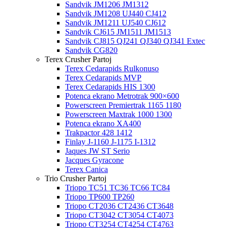
Sandvik JM1206 JM1312
Sandvik JM1208 UJ440 CJ412
Sandvik JM1211 UJ540 CJ612
Sandvik CJ615 JM1511 JM1513
Sandvik CJ815 QJ241 QJ340 QJ341 Extec
Sandvik CG820
Terex Crusher Partoj
Terex Cedarapids Rulkonuso
Terex Cedarapids MVP
Terex Cedarapids HIS 1300
Potenca ekrano Metrotrak 900×600
Powerscreen Premiertrak 1165 1180
Powerscreen Maxtrak 1000 1300
Potenca ekrano XA400
Trakpactor 428 1412
Finlay J-1160 J-1175 I-1312
Jaques JW ST Serio
Jacques Gyracone
Terex Canica
Trio Crusher Partoj
Triopo TC51 TC36 TC66 TC84
Triopo TP600 TP260
Triopo CT2036 CT2436 CT3648
Triopo CT3042 CT3054 CT4073
Triopo CT3254 CT4254 CT4763