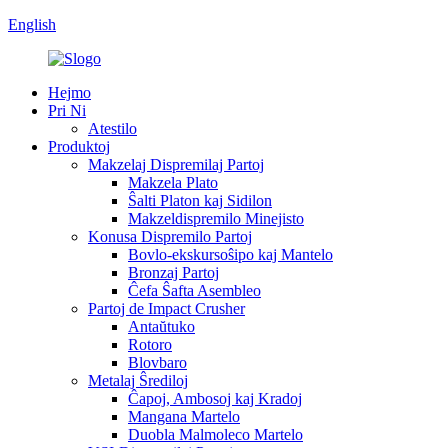
English
Hejmo
Pri Ni
Atestilo
Produktoj
Makzelaj Dispremilaj Partoj
Makzela Plato
Ŝalti Platon kaj Sidilon
Makzeldispremilo Minejisto
Konusa Dispremilo Partoj
Bovlo-ekskursoŝipo kaj Mantelo
Bronzaj Partoj
Ĉefa Ŝafta Asembleo
Partoj de Impact Crusher
Antaŭtuko
Rotoro
Blovbaro
Metalaj Ŝrediloj
Ĉapoj, Ambosoj kaj Kradoj
Mangana Martelo
Duobla Malmoleco Martelo