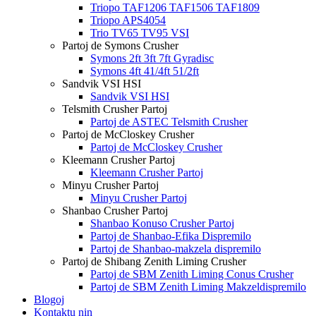
Triopo TAF1206 TAF1506 TAF1809
Triopo APS4054
Trio TV65 TV95 VSI
Partoj de Symons Crusher
Symons 2ft 3ft 7ft Gyradisc
Symons 4ft 41/4ft 51/2ft
Sandvik VSI HSI
Sandvik VSI HSI
Telsmith Crusher Partoj
Partoj de ASTEC Telsmith Crusher
Partoj de McCloskey Crusher
Partoj de McCloskey Crusher
Kleemann Crusher Partoj
Kleemann Crusher Partoj
Minyu Crusher Partoj
Minyu Crusher Partoj
Shanbao Crusher Partoj
Shanbao Konuso Crusher Partoj
Partoj de Shanbao-Efika Dispremilo
Partoj de Shanbao-makzela dispremilo
Partoj de Shibang Zenith Liming Crusher
Partoj de SBM Zenith Liming Conus Crusher
Partoj de SBM Zenith Liming Makzeldispremilo
Blogoj
Kontaktu nin