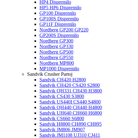
HP4 Dispremilo
HP5 HP6 Dispremilo
GP100 Dispremilo
GP100S Dispremilo
GP11F Dispremilo
Nordberg GP200 GP220
GP200S Dispremilo
Nordberg GP300
Nordberg GP330
Nordberg GP500
Nordberg GP550
Nordberg MP800
MP1000 Dispremilo
Sandvik Crusher Partoj
Sandvik CH420 H2800
Sandvik CH420 CS420 S2800
Sandvik QH331 CH430 H3800
Sandvik CS430 S3800
Sandvik US440I CS440 S4800
Sandvik QH440 CH440 H4800
Sandvik UH640 CH660 H6800
Sandvik CS660 S6800
Sandvik H8800 CH890 CH895
Sandvik JM806 JM907
Sandvik JM1108 UJ310 CJ411