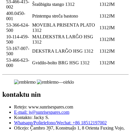
53-466-415-
Ŝraŭbigita stango 1312
1312JM
002
400.0450-
Printempa streĉa bastono
1312JM
001
53-366-624-
MOVEBLA PRISENTA PLATO
1312JM
500
1312
10-114-459-
MALDEKSTRA LARĜO HSG
1312JM
500
1312
53-167-007-
DEKSTRA LARĜO HSG 1312
1312JM
500
53-466-623-
Gvidilo-bolto BRG HSG 1312
1312JM
000
kontaktu nin
Retejo: www.sunrisespares.com
E-mail: js@sunrisespares.com
Kontakto: Jacky S.
Whatsapp/Poŝtelefono/Wechat: +86 18512197002
Oficejo: Ĉambro 397, Konstruaĵo 1, 8 Orienta Fuxing Vojo,