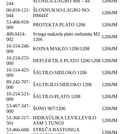
ŜLOSILA-LAGRO MB – 44
1206JM
244
00-819-121-
ŜLOSNUKSO-LAGRO NO-
1206JM
044
HM44T
53-466-918-
PROTEKTA PLATO 1206
1206JM
000
400.0414-
Svinga makzela plato ondumita M2
1206JM
002
1206
10-314-246-
KOJNA MAKZO 1206/1208
1206JM
000
10-214-255-
DEFLEKTILA PLATO 1206/1208
1206JM
000
10-314-425-
ŜALTILO-SIDLOKO 1206
1206JM
000
89-242-707-
ŜALTIGILO-SIDLOKO 1206
1206JM
000
10-214-523-
ŜALTILO-PLATO 1208
1206JM
000
53-467-347-
ŜONO 907/1206
1206JM
000
53-368-317-
HIDRAŬLIKA LEVILLEVILO
1206JM
501
ASM 5 TUNOJ
53-466-668-
STREĈA BASTONGA
1206JM