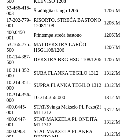
500
KLEVISO 1208
53-466-415-
Ŝraŭbigita stango 1206
1206JM
003
17-202-779-
RISORTO, STREĈA BASTONO
1206JM
001
1208/1108
400.0450-
Printempa streĉa bastono
1206JM
001
53-166-775-
MALDEKSTRA LARĜO
1206JM
500
HSG1108/1206
10-114-387-
DEKSTRA BRG HSG 1108/1206
1206JM
500
10-214-352-
SUBA FLANKA TEGILO 1312
1312JM
000
10-214-351-
SUPRA FLANKA TEGILO 1312
1312JM
000
10-314-356-
10-314-356-000
1312JM
000
400.0445-
STAT/Svinga Makselo PL Pezo(Z)
1312JM
001
M1 1312
400.0447-
STAT-MAKZELA PL ONDITA
1312JM
001
M1 1312
400.0963-
STAT-MAKZELA PL AKRA
1312JM
001
DENTO M1