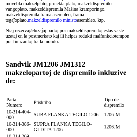
movebla makzelplato, protekta plato, makzeldispremilo
vangoplato, makzeldispremila Maŝina kramporingo,
makzeldispremila frama asembleo, frama
tegaĵoplato,
makzeldispremilo ministo
asembleo, ktp.
Niaj rezervaj/eluzaĵaj partoj por makzeldispremiloj estas vaste
uzataj en la postmerkato kaj ili helpas redukti malfunkciotempon
por finuzantoj tra la mondo.
Sandvik JM1206 JM1312
makzelo
partoj de dispremilo inkluzive
de:
Parta
Tipo de
Priskribo
Numero
dispremilo
10-314-404-
SUBA FLANKA TEGILO 1206
1206JM
000
10-314-386-
SUPRA FLANKA TEGILO-
1206JM
000
GLDITA 1206
10-214-269-