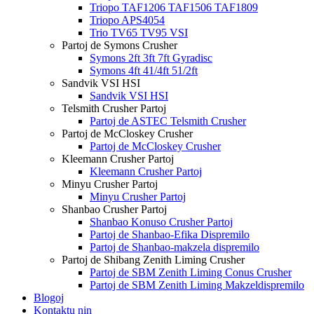
Triopo TAF1206 TAF1506 TAF1809
Triopo APS4054
Trio TV65 TV95 VSI
Partoj de Symons Crusher
Symons 2ft 3ft 7ft Gyradisc
Symons 4ft 41/4ft 51/2ft
Sandvik VSI HSI
Sandvik VSI HSI
Telsmith Crusher Partoj
Partoj de ASTEC Telsmith Crusher
Partoj de McCloskey Crusher
Partoj de McCloskey Crusher
Kleemann Crusher Partoj
Kleemann Crusher Partoj
Minyu Crusher Partoj
Minyu Crusher Partoj
Shanbao Crusher Partoj
Shanbao Konuso Crusher Partoj
Partoj de Shanbao-Efika Dispremilo
Partoj de Shanbao-makzela dispremilo
Partoj de Shibang Zenith Liming Crusher
Partoj de SBM Zenith Liming Conus Crusher
Partoj de SBM Zenith Liming Makzeldispremilo
Blogoj
Kontaktu nin