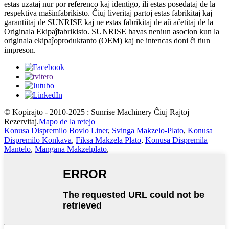
estas uzataj nur por referenco kaj identigo, ili estas posedataj de la
respektiva maŝinfabrikisto. Ĉiuj liveritaj partoj estas fabrikitaj kaj
garantiitaj de SUNRISE kaj ne estas fabrikitaj de aŭ aĉetitaj de la
Originala Ekipaĵfabrikisto. SUNRISE havas neniun asocion kun la
originala ekipaĵoproduktanto (OEM) kaj ne intencas doni ĉi tiun
impreson.
© Kopirajto - 2010-2025 : Sunrise Machinery Ĉiuj Rajtoj
Rezervitaj.
Mapo de la retejo
Konusa Dispremilo Bovlo Liner
,
Svinga Makzelo-Plato
,
Konusa
Dispremilo Konkava
,
Fiksa Makzela Plato
,
Konusa Dispremila
Mantelo
,
Mangana Makzelplato
,