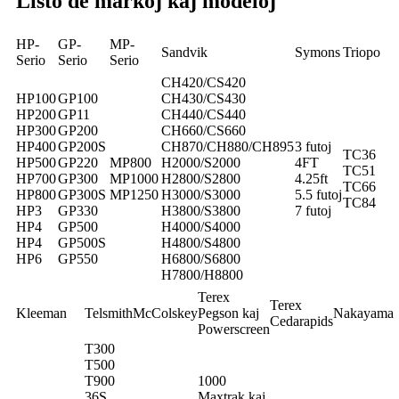
Listo de markoj kaj modeloj
HP-
GP-
MP-
Sandvik
Symons
Triopo
Serio
Serio
Serio
CH420/CS420
HP100
GP100
CH430/CS430
HP200
GP11
CH440/CS440
HP300
GP200
CH660/CS660
HP400
GP200S
CH870/CH880/CH895
3 futoj
TC36
HP500
GP220
MP800
H2000/S2000
4FT
TC51
HP700
GP300
MP1000
H2800/S2800
4.25ft
TC66
HP800
GP300S
MP1250
H3000/S3000
5.5 futoj
TC84
HP3
GP330
H3800/S3800
7 futoj
HP4
GP500
H4000/S4000
HP4
GP500S
H4800/S4800
HP6
GP550
H6800/S6800
H7800/H8800
Terex
Terex
Kleeman
Telsmith
McColskey
Pegson kaj
Nakayama
Cedarapids
Powerscreen
T300
T500
T900
1000
36S,
Maxtrak kaj