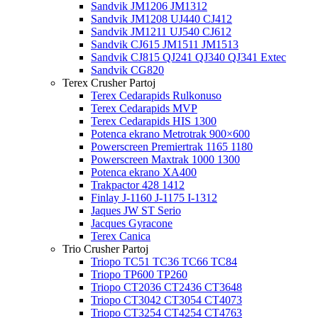
Sandvik JM1206 JM1312
Sandvik JM1208 UJ440 CJ412
Sandvik JM1211 UJ540 CJ612
Sandvik CJ615 JM1511 JM1513
Sandvik CJ815 QJ241 QJ340 QJ341 Extec
Sandvik CG820
Terex Crusher Partoj
Terex Cedarapids Rulkonuso
Terex Cedarapids MVP
Terex Cedarapids HIS 1300
Potenca ekrano Metrotrak 900×600
Powerscreen Premiertrak 1165 1180
Powerscreen Maxtrak 1000 1300
Potenca ekrano XA400
Trakpactor 428 1412
Finlay J-1160 J-1175 I-1312
Jaques JW ST Serio
Jacques Gyracone
Terex Canica
Trio Crusher Partoj
Triopo TC51 TC36 TC66 TC84
Triopo TP600 TP260
Triopo CT2036 CT2436 CT3648
Triopo CT3042 CT3054 CT4073
Triopo CT3254 CT4254 CT4763