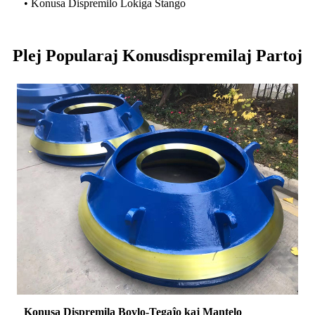
• Konusa Dispremilo Lokiga Stango
Plej Popularaj Konusdispremilaj Partoj
Konusa Dispremila Bovlo-Tegaĵo kaj Mantelo