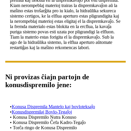
premita kaj fleksita en la dispremkavaĵo por esti dispremita.
Kiam nerompeblaj materioj trairas la dispremkavaĵon aŭ la
maŝino estas troŝarĝita pro iu kialo, la hidraŭlika sekureca
sistemo certigos, ke la elflua aperturo estas pligrandigita kaj
la nerompeblaj materioj estas eligitaj el la dispremkavaĵo. Se
la fremda materialo estas blokita en la ercflua, la kavaĵa
puriga sistemo povas esti uzata por pligrandigi la elfluon.
Tiam la materio estas forigita el la dispremkavaĵo. Sub la
ago de la hidraŭlika sistemo, la elflua aperturo aŭtomate
restartiĝas kaj la maŝino rekomencas labori.
Ni provizas ĉiajn partojn de
konusdispremilo jene:
•
Konusa Dispremila Mantelo kaj bovloteksaĵo
•
Konusdispremilaj Bovlo-Tegaĵoj
• Konusa Dispremilo Nutra Konuso
• Konusa Dispremilo Ĉefa Kadro-Tegaĵo
• Torĉa ringo de Konusa Dispremilo