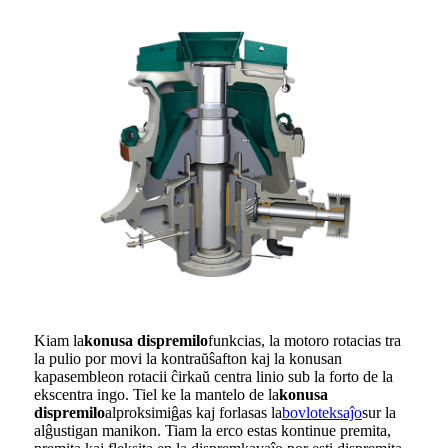
Kiam la
konusa dispremilo
funkcias, la motoro rotacias tra
la pulio por movi la kontraŭŝafton kaj la konusan
kapasembleon rotacii ĉirkaŭ centra linio sub la forto de la
ekscentra ingo. Tiel ke la mantelo de la
konusa
dispremilo
alproksimiĝas kaj forlasas la
bovloteksaĵo
sur la
alĝustigan manikon. Tiam la erco estas kontinue premita,