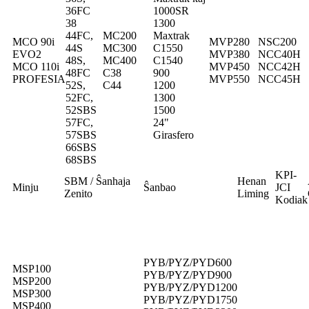
36FC
1000SR
38
1300
44FC,
MC200
Maxtrak
MCO 90i
MVP280
NSC200
44S
MC300
C1550
EVO2
MVP380
NCC40H
48S,
MC400
C1540
MCO 110i
MVP450
NCC42H
48FC
C38
900
PROFESIA
MVP550
NCC45H
52S,
C44
1200
52FC,
1300
52SBS
1500
57FC,
24"
57SBS
Girasfero
66SBS
68SBS
KPI-
SBM / Ŝanhaja
Henan
Minju
Ŝanbao
JCI
Zenito
Liming
Kodiak
PYB/PYZ/PYD600
MSP100
PYB/PYZ/PYD900
MSP200
PYB/PYZ/PYD1200
MSP300
PYB/PYZ/PYD1750
MSP400