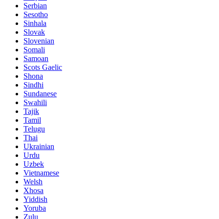
Serbian
Sesotho
Sinhala
Slovak
Slovenian
Somali
Samoan
Scots Gaelic
Shona
Sindhi
Sundanese
Swahili
Tajik
Tamil
Telugu
Thai
Ukrainian
Urdu
Uzbek
Vietnamese
Welsh
Xhosa
Yiddish
Yoruba
Zulu