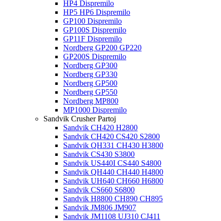
HP4 Dispremilo
HP5 HP6 Dispremilo
GP100 Dispremilo
GP100S Dispremilo
GP11F Dispremilo
Nordberg GP200 GP220
GP200S Dispremilo
Nordberg GP300
Nordberg GP330
Nordberg GP500
Nordberg GP550
Nordberg MP800
MP1000 Dispremilo
Sandvik Crusher Partoj
Sandvik CH420 H2800
Sandvik CH420 CS420 S2800
Sandvik QH331 CH430 H3800
Sandvik CS430 S3800
Sandvik US440I CS440 S4800
Sandvik QH440 CH440 H4800
Sandvik UH640 CH660 H6800
Sandvik CS660 S6800
Sandvik H8800 CH890 CH895
Sandvik JM806 JM907
Sandvik JM1108 UJ310 CJ411