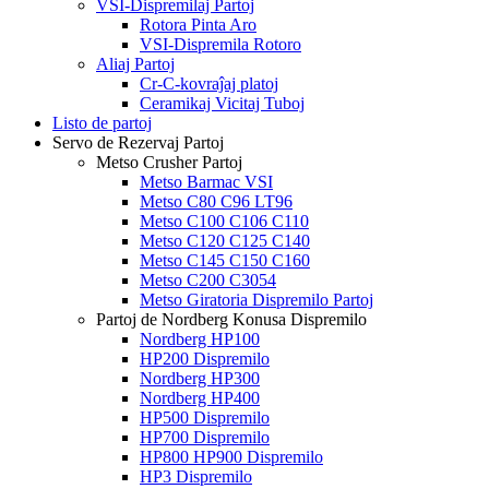
VSI-Dispremilaj Partoj
Rotora Pinta Aro
VSI-Dispremila Rotoro
Aliaj Partoj
Cr-C-kovraĵaj platoj
Ceramikaj Vicitaj Tuboj
Listo de partoj
Servo de Rezervaj Partoj
Metso Crusher Partoj
Metso Barmac VSI
Metso C80 C96 LT96
Metso C100 C106 C110
Metso C120 C125 C140
Metso C145 C150 C160
Metso C200 C3054
Metso Giratoria Dispremilo Partoj
Partoj de Nordberg Konusa Dispremilo
Nordberg HP100
HP200 Dispremilo
Nordberg HP300
Nordberg HP400
HP500 Dispremilo
HP700 Dispremilo
HP800 HP900 Dispremilo
HP3 Dispremilo