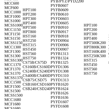
PYB/PYZ/PYD2200
MCC600
PYFB0607
MCF600
HPT100
PYFB0609
MCC1000
HPT200
PYFB0610
MCF1000
HPT300
PYFD0603
MCS1000
HPT400
PYFD0605
MCSS1000
HPT100
HPT500
PYFB0910
MCC1150
HPT200
HPT800
PYFB0917
MCF1150
HPT300
HST160
PYFB0918
MCS1150
HPT400
HST250
PYFD0904
MCSS1150
HPT500
K200
HST315
PYFD0906
MCC1300
HPT800
K300
HST450
PYFD0907
MCF1300
HST160
K400
HST560
PYFB1313
MCS1300
HST250
K500
HST750
PYFB1324
MCSS1300
HST315
CS75B/CS75D
PYFB1325
MCC1370
HST450
CS160B/CS160D
PYFD1306
MCF1370
HST560
CS240B/CS240D
PYFD1308
MCS1370
HST750
CS400B/CS400D
PYFD1310
MCSS1370
CSB75/CSD75
PYFD1313
MCC1500
CSB160/CSD160
PYFB1620
MCF1500
CSB240/CSD240
PYFB1624
MCS1500
PYFB1626
MCSS1500
PYFB1636
MCC1680
PYFD1607
MCF1680
PYFD1608
MCS1680