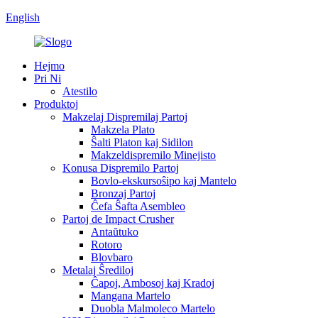
English
Hejmo
Pri Ni
Atestilo
Produktoj
Makzelaj Dispremilaj Partoj
Makzela Plato
Ŝalti Platon kaj Sidilon
Makzeldispremilo Minejisto
Konusa Dispremilo Partoj
Bovlo-ekskursoŝipo kaj Mantelo
Bronzaj Partoj
Ĉefa Ŝafta Asembleo
Partoj de Impact Crusher
Antaŭtuko
Rotoro
Blovbaro
Metalaj Ŝrediloj
Ĉapoj, Ambosoj kaj Kradoj
Mangana Martelo
Duobla Malmoleco Martelo