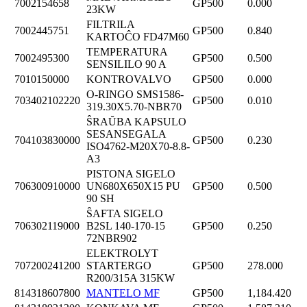
7002154658
GP500
0.000
23KW
FILTRILA
7002445751
GP500
0.840
KARTOĈO FD47M60
TEMPERATURA
7002495300
GP500
0.500
SENSILILO 90 A
7010150000
KONTROVALVO
GP500
0.000
O-RINGO SMS1586-
703402102220
GP500
0.010
319.30X5.70-NBR70
ŜRAŬBA KAPSULO
SESANSEGALA
704103830000
GP500
0.230
ISO4762-M20X70-8.8-
A3
PISTONA SIGELO
706300910000
UN680X650X15 PU
GP500
0.500
90 SH
ŜAFTA SIGELO
706302119000
B2SL 140-170-15
GP500
0.250
72NBR902
ELEKTROLYT
707200241200
STARTERGO
GP500
278.000
R200/315A 315KW
814318607800
MANTELO MF
GP500
1,184.420