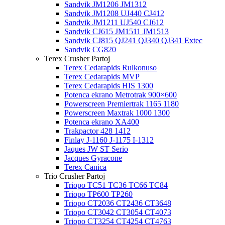
Sandvik JM1206 JM1312
Sandvik JM1208 UJ440 CJ412
Sandvik JM1211 UJ540 CJ612
Sandvik CJ615 JM1511 JM1513
Sandvik CJ815 QJ241 QJ340 QJ341 Extec
Sandvik CG820
Terex Crusher Partoj
Terex Cedarapids Rulkonuso
Terex Cedarapids MVP
Terex Cedarapids HIS 1300
Potenca ekrano Metrotrak 900×600
Powerscreen Premiertrak 1165 1180
Powerscreen Maxtrak 1000 1300
Potenca ekrano XA400
Trakpactor 428 1412
Finlay J-1160 J-1175 I-1312
Jaques JW ST Serio
Jacques Gyracone
Terex Canica
Trio Crusher Partoj
Triopo TC51 TC36 TC66 TC84
Triopo TP600 TP260
Triopo CT2036 CT2436 CT3648
Triopo CT3042 CT3054 CT4073
Triopo CT3254 CT4254 CT4763