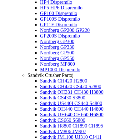
HP4 Dispremilo
HP5 HP6 Dispremilo
GP100 Dispremilo
GP100S Dispremilo
GP11F Dispremilo
Nordberg GP200 GP220
GP200S Dispremilo
Nordberg GP300
Nordberg GP330
Nordberg GP500
Nordberg GP550
Nordberg MP800
MP1000 Dispremilo
Sandvik Crusher Partoj
Sandvik CH420 H2800
Sandvik CH420 CS420 S2800
Sandvik QH331 CH430 H3800
Sandvik CS430 S3800
Sandvik US440I CS440 S4800
Sandvik QH440 CH440 H4800
Sandvik UH640 CH660 H6800
Sandvik CS660 S6800
Sandvik H8800 CH890 CH895
Sandvik JM806 JM907
Sandvik JM1108 UJ310 CJ411