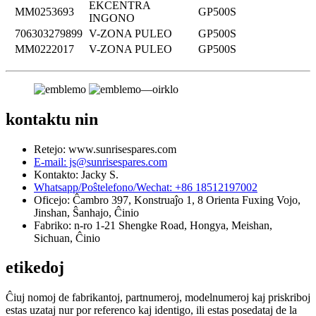
EKCENTRA
MM0253693
GP500S
INGONO
706303279899
V-ZONA PULEO
GP500S
MM0222017
V-ZONA PULEO
GP500S
kontaktu nin
Retejo: www.sunrisespares.com
E-mail: js@sunrisespares.com
Kontakto: Jacky S.
Whatsapp/Poŝtelefono/Wechat: +86 18512197002
Oficejo: Ĉambro 397, Konstruaĵo 1, 8 Orienta Fuxing Vojo,
Jinshan, Ŝanhajo, Ĉinio
Fabriko: n-ro 1-21 Shengke Road, Hongya, Meishan,
Sichuan, Ĉinio
etikedoj
Ĉiuj nomoj de fabrikantoj, partnumeroj, modelnumeroj kaj priskriboj
estas uzataj nur por referenco kaj identigo, ili estas posedataj de la