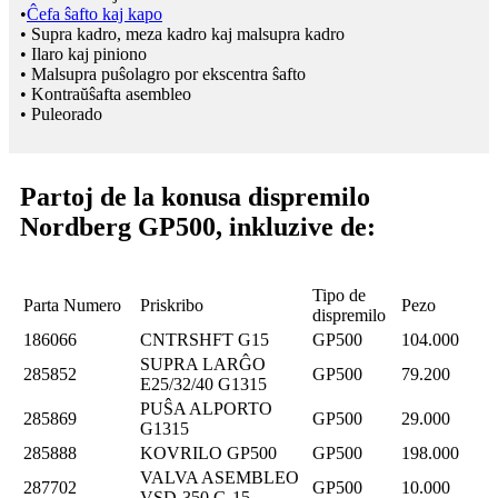
•
Ĉefa ŝafto kaj kapo
• Supra kadro, meza kadro kaj malsupra kadro
• Ilaro kaj piniono
• Malsupra puŝolagro por ekscentra ŝafto
• Kontraŭŝafta asembleo
• Puleorado
Partoj de la konusa dispremilo
Nordberg GP500, inkluzive de:
Tipo de
Parta Numero
Priskribo
Pezo
dispremilo
186066
CNTRSHFT G15
GP500
104.000
SUPRA LARĜO
285852
GP500
79.200
E25/32/40 G1315
PUŜA ALPORTO
285869
GP500
29.000
G1315
285888
KOVRILO GP500
GP500
198.000
VALVA ASEMBLEO
287702
GP500
10.000
VSD-350 G-15