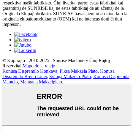
respektiva maŝinfabrikisto. Ĉiuj liveritaj partoj estas fabrikitaj kaj
garantiitaj de SUNRISE kaj ne estas fabrikitaj de aŭ aĉetitaj de la
Originala Ekipaĵfabrikisto. SUNRISE havas neniun asocion kun la
originala ekipaĵoproduktanto (OEM) kaj ne intencas doni ĉi tiun
impreson.
© Kopirajto - 2010-2025 : Sunrise Machinery Ĉiuj Rajtoj
Rezervitaj.
Mapo de la retejo
Konusa Dispremilo Konkava
,
Fiksa Makzela Plato
,
Konusa
Dispremilo Bovlo Liner
,
Svinga Makzelo-Plato
,
Konusa Dispremila
Mantelo
,
Mangana Makzelplato
,