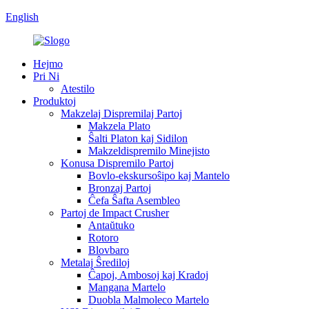
English
Hejmo
Pri Ni
Atestilo
Produktoj
Makzelaj Dispremilaj Partoj
Makzela Plato
Ŝalti Platon kaj Sidilon
Makzeldispremilo Minejisto
Konusa Dispremilo Partoj
Bovlo-ekskursoŝipo kaj Mantelo
Bronzaj Partoj
Ĉefa Ŝafta Asembleo
Partoj de Impact Crusher
Antaŭtuko
Rotoro
Blovbaro
Metalaj Ŝrediloj
Ĉapoj, Ambosoj kaj Kradoj
Mangana Martelo
Duobla Malmoleco Martelo