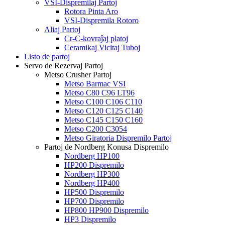
VSI-Dispremilaj Partoj
Rotora Pinta Aro
VSI-Dispremila Rotoro
Aliaj Partoj
Cr-C-kovraĵaj platoj
Ceramikaj Vicitaj Tuboj
Listo de partoj
Servo de Rezervaj Partoj
Metso Crusher Partoj
Metso Barmac VSI
Metso C80 C96 LT96
Metso C100 C106 C110
Metso C120 C125 C140
Metso C145 C150 C160
Metso C200 C3054
Metso Giratoria Dispremilo Partoj
Partoj de Nordberg Konusa Dispremilo
Nordberg HP100
HP200 Dispremilo
Nordberg HP300
Nordberg HP400
HP500 Dispremilo
HP700 Dispremilo
HP800 HP900 Dispremilo
HP3 Dispremilo