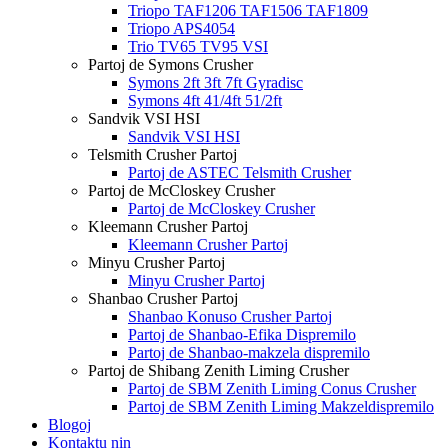
Triopo TAF1206 TAF1506 TAF1809
Triopo APS4054
Trio TV65 TV95 VSI
Partoj de Symons Crusher
Symons 2ft 3ft 7ft Gyradisc
Symons 4ft 41/4ft 51/2ft
Sandvik VSI HSI
Sandvik VSI HSI
Telsmith Crusher Partoj
Partoj de ASTEC Telsmith Crusher
Partoj de McCloskey Crusher
Partoj de McCloskey Crusher
Kleemann Crusher Partoj
Kleemann Crusher Partoj
Minyu Crusher Partoj
Minyu Crusher Partoj
Shanbao Crusher Partoj
Shanbao Konuso Crusher Partoj
Partoj de Shanbao-Efika Dispremilo
Partoj de Shanbao-makzela dispremilo
Partoj de Shibang Zenith Liming Crusher
Partoj de SBM Zenith Liming Conus Crusher
Partoj de SBM Zenith Liming Makzeldispremilo
Blogoj
Kontaktu nin