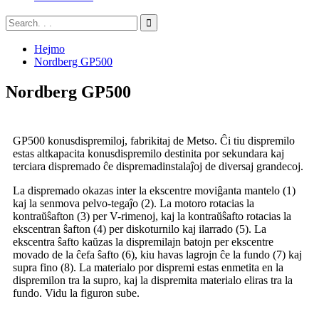
Hejmo
Nordberg GP500
Nordberg GP500
GP500 konusdispremiloj, fabrikitaj de Metso. Ĉi tiu dispremilo
estas altkapacita konusdispremilo destinita por sekundara kaj
terciara dispremado ĉe dispremadinstalaĵoj de diversaj grandecoj.
La dispremado okazas inter la ekscentre moviĝanta mantelo (1)
kaj la senmova pelvo-tegaĵo (2). La motoro rotacias la
kontraŭŝafton (3) per V-rimenoj, kaj la kontraŭŝafto rotacias la
ekscentran ŝafton (4) per diskoturnilo kaj ilarrado (5). La
ekscentra ŝafto kaŭzas la dispremilajn batojn per ekscentre
movado de la ĉefa ŝafto (6), kiu havas lagrojn ĉe la fundo (7) kaj
supra fino (8). La materialo por dispremi estas enmetita en la
dispremilon tra la supro, kaj la dispremita materialo eliras tra la
fundo. Vidu la figuron sube.