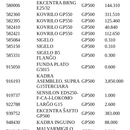
EKCENTRA BRNG
580006
GP500
144.310
E25/32
582360
KOVRILO GP550
GP500
311.510
582395
KOVRILO GP550
GP500
125.460
582410
KOVRILO GP550
GP500
40.840
582421
KOVRILO GP550
GP500
112.650
585084
SIGELO
GP500
0.310
585150
SIGELO
GP500
0.310
SIGELO B5
585331
GP500
0.300
FLANĜO
FUNDA PLATO
915050
GP500
0.600
G5015
KADRA
916193
ASEMBLEO, SUPRA
GP500
3,850.000
G15TERCIARA
SENSILON EDS250-
919737
GP500
1.000
F-CA-I-LOKOMO
922788
LARĜO G15
GP500
2.600
EKCENTRA ŜAFTO
939752
GP500
383.000
GP500
948430
KADRA INGUINO
GP500
88.000
MALVARMIGILO