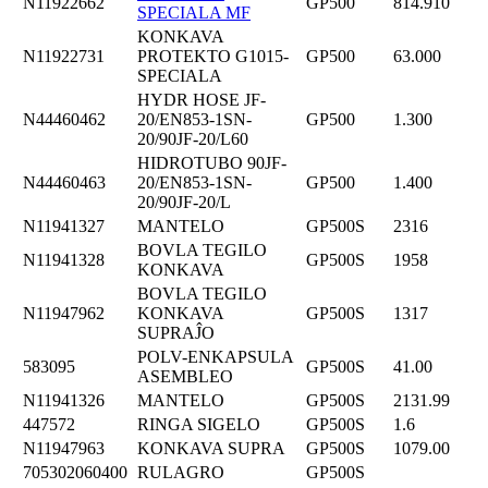
N11922662
GP500
814.910
SPECIALA MF
KONKAVA
N11922731
PROTEKTO G1015-
GP500
63.000
SPECIALA
HYDR HOSE JF-
N44460462
20/EN853-1SN-
GP500
1.300
20/90JF-20/L60
HIDROTUBO 90JF-
N44460463
20/EN853-1SN-
GP500
1.400
20/90JF-20/L
N11941327
MANTELO
GP500S
2316
BOVLA TEGILO
N11941328
GP500S
1958
KONKAVA
BOVLA TEGILO
N11947962
KONKAVA
GP500S
1317
SUPRAĴO
POLV-ENKAPSULA
583095
GP500S
41.00
ASEMBLEO
N11941326
MANTELO
GP500S
2131.99
447572
RINGA SIGELO
GP500S
1.6
N11947963
KONKAVA SUPRA
GP500S
1079.00
705302060400
RULAGRO
GP500S