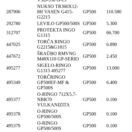
NUKSO TR360X12-
287906
8H VASEN G415-
GP500
110.580
G2215
292780
LEVILO GP500/500S
GP500
5.300
PROTEKTA INGO
312707
GP500
66.700
G1315
TORĈA RINGO
447025
GP500
6.890
G2215&G1815
ŜRAŬBO RMVNG
447672
GP500
2.450
M48X110 GP-SERIO
SIGELO-RINGO
495277
GP500
13.000
G1315 495277
TORĈRINGO
495349
GP500EF-MF &
GP500
6.400
GP500S
O-RINGO 712X5,7-
495377
NBR70
GP500
0.100
VULKANIZITA
O-RINGO
495378
GP500
0.100
GP500/500S
O-RINGO
495379
GP500
0.100
GP500/500S