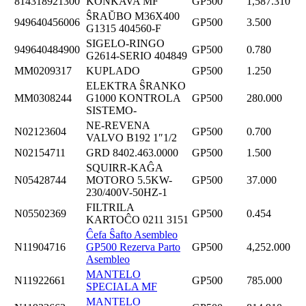
814318921300
KONKAVA MF
GP500
1,587.310
ŜRAŬBO M36X400
949640456006
GP500
3.500
G1315 404560-F
SIGELO-RINGO
949640484900
GP500
0.780
G2614-SERIO 404849
MM0209317
KUPLADO
GP500
1.250
ELEKTRA ŜRANKO
MM0308244
G1000 KONTROLA
GP500
280.000
SISTEMO-
NE-REVENA
N02123604
GP500
0.700
VALVO B192 1″1/2
N02154711
GRD 8402.463.0000
GP500
1.500
SQUIRR-KAĜA
N05428744
MOTORO 5.5KW-
GP500
37.000
230/400V-50HZ-1
FILTRILA
N05502369
GP500
0.454
KARTOĈO 0211 3151
Ĉefa Ŝafto Asembleo
N11904716
GP500 Rezerva Parto
GP500
4,252.000
Asembleo
MANTELO
N11922661
GP500
785.000
SPECIALA MF
MANTELO