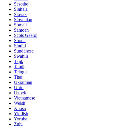
Sesotho
Sinhala
Slovak
Slovenian
Somali
Samoan
Scots Gaelic
Shona
Sindhi
Sundanese
Swahili
Tajik
Tamil
Telugu
Thai
Ukrainian
Urdu
Uzbek
Vietnamese
Welsh
Xhosa
Yiddish
Yoruba
Zulu