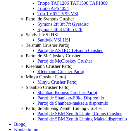
Triopo TAF1206 TAF1506 TAF1809
Triopo APS4054
Trio TV65 TV95 VSI
Partoj de Symons Crusher
Symons 2ft 3ft 7ft Gyradisc
Symons 4ft 41/4ft 51/2ft
Sandvik VSI HSI
Sandvik VSI HSI
Telsmith Crusher Partoj
Partoj de ASTEC Telsmith Crusher
Partoj de McCloskey Crusher
Partoj de McCloskey Crusher
Kleemann Crusher Partoj
Kleemann Crusher Partoj
Minyu Crusher Partoj
Minyu Crusher Partoj
Shanbao Crusher Partoj
Shanbao Konuso Crusher Partoj
Partoj de Shanbao-Efika Dispremilo
Partoj de Shanbao-makzela dispremilo
Partoj de Shibang Zenith Liming Crusher
Partoj de SBM Zenith Liming Conus Crusher
Partoj de SBM Zenith Liming Makzeldispremilo
Blogoj
Kontaktu nin