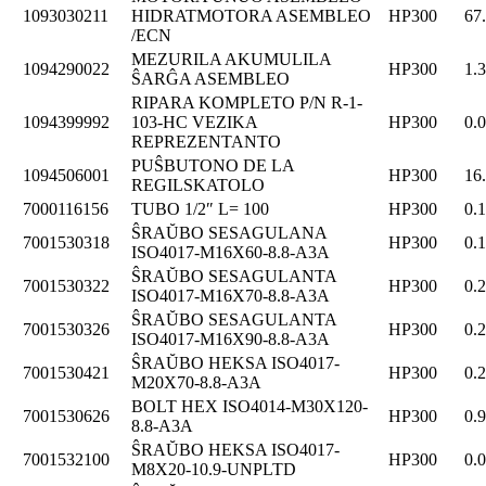
1093030211
HIDRATMOTORA ASEMBLEO
HP300
67
/ECN
MEZURILA AKUMULILA
1094290022
HP300
1.
ŜARĜA ASEMBLEO
RIPARA KOMPLETO P/N R-1-
1094399992
103-HC VEZIKA
HP300
0.
REPREZENTANTO
PUŜBUTONO DE LA
1094506001
HP300
16
REGILSKATOLO
7000116156
TUBO 1/2″ L= 100
HP300
0.
ŜRAŬBO SESAGULANA
7001530318
HP300
0.
ISO4017-M16X60-8.8-A3A
ŜRAŬBO SESAGULANTA
7001530322
HP300
0.
ISO4017-M16X70-8.8-A3A
ŜRAŬBO SESAGULANTA
7001530326
HP300
0.
ISO4017-M16X90-8.8-A3A
ŜRAŬBO HEKSA ISO4017-
7001530421
HP300
0.
M20X70-8.8-A3A
BOLT HEX ISO4014-M30X120-
7001530626
HP300
0.
8.8-A3A
ŜRAŬBO HEKSA ISO4017-
7001532100
HP300
0.
M8X20-10.9-UNPLTD