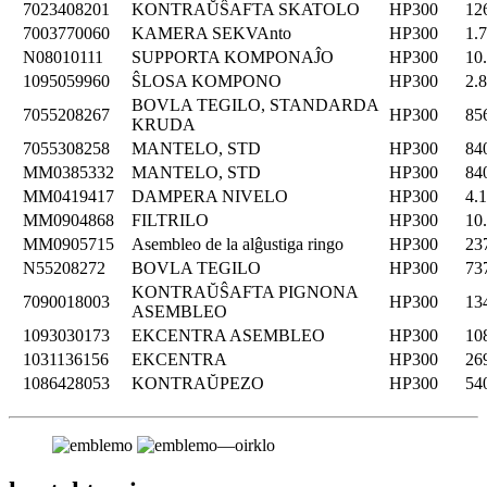
7023408201
KONTRAŬŜAFTA SKATOLO
HP300
12
7003770060
KAMERA SEKVAnto
HP300
1.
N08010111
SUPPORTA KOMPONAĴO
HP300
10
1095059960
ŜLOSA KOMPONO
HP300
2.
BOVLA TEGILO, STANDARDA
7055208267
HP300
85
KRUDA
7055308258
MANTELO, STD
HP300
84
MM0385332
MANTELO, STD
HP300
84
MM0419417
DAMPERA NIVELO
HP300
4.
MM0904868
FILTRILO
HP300
10
MM0905715
Asembleo de la alĝustiga ringo
HP300
23
N55208272
BOVLA TEGILO
HP300
73
KONTRAŬŜAFTA PIGNONA
7090018003
HP300
13
ASEMBLEO
1093030173
EKCENTRA ASEMBLEO
HP300
10
1031136156
EKCENTRA
HP300
26
1086428053
KONTRAŬPEZO
HP300
54