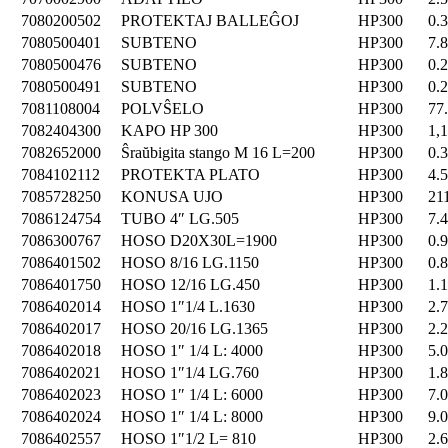
7080200502
PROTEKTAJ BALLEĜOJ
HP300
0.
7080500401
SUBTENO
HP300
7.
7080500476
SUBTENO
HP300
0.
7080500491
SUBTENO
HP300
0.
7081108004
POLVŜELO
HP300
77
7082404300
KAPO HP 300
HP300
1,
7082652000
Ŝraŭbigita stango M 16 L=200
HP300
0.
7084102112
PROTEKTA PLATO
HP300
4.
7085728250
KONUSA UJO
HP300
21
7086124754
TUBO 4″ LG.505
HP300
7.
7086300767
HOSO D20X30L=1900
HP300
0.
7086401502
HOSO 8/16 LG.1150
HP300
0.
7086401750
HOSO 12/16 LG.450
HP300
1.
7086402014
HOSO 1″1/4 L.1630
HP300
2.
7086402017
HOSO 20/16 LG.1365
HP300
2.
7086402018
HOSO 1″ 1/4 L: 4000
HP300
5.
7086402021
HOSO 1″1/4 LG.760
HP300
1.
7086402023
HOSO 1″ 1/4 L: 6000
HP300
7.
7086402024
HOSO 1″ 1/4 L: 8000
HP300
9.
7086402557
HOSO 1″1/2 L= 810
HP300
2.