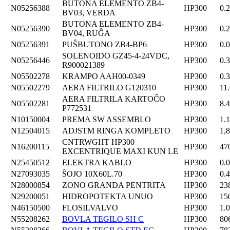
BUTONA ELEMENTO ZB4-
N05256388
HP300
0.
BV03, VERDA
BUTONA ELEMENTO ZB4-
N05256390
HP300
0.
BV04, RUĜA
N05256391
PUŜBUTONO ZB4-BP6
HP300
0.
SOLENOIDO GZ45-4-24VDC,
N05256446
HP300
0.
R900021389
N05502278
KRAMPO AAH00-0349
HP300
0.
N05502279
AERA FILTRILO G120310
HP300
11
AERA FILTRILA KARTOĈO
N05502281
HP300
8.
P772531
N10150004
PREMA SW ASSEMBLO
HP300
1.
N12504015
ADJSTM RINGA KOMPLETO
HP300
1,
CNTRWGHT HP300
N16200115
HP300
47
EXCENTRIQUE MAXI KUN LE
N25450512
ELEKTRA KABLO
HP300
0.
N27093035
ŜOJO 10X60L.70
HP300
0.
N28000854
ZONO GRANDA PENTRITA
HP300
23
N29200051
HIDROPOTEKTA UNUO
HP300
15
N46150500
FLOSILVALVO
HP300
1.
N55208262
BOVLA TEGILO SH C
HP300
80