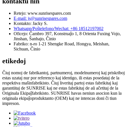
kontaktu nin
Retejo: www.sunrisespares.com
E-mail: js@sunrisespares.com
Kontakto: Jacky S.
Whatsapp/Poŝtelefono/Wechat: +86 18512197002
Oficejo: Ĉambro 397, Konstruaĵo 1, 8 Orienta Fuxing Vojo,
Jinshan, Ŝanhajo, Ĉinio
Fabriko: n-ro 1-21 Shengke Road, Hongya, Meishan,
Sichuan, Ĉinio
etikedoj
Ĉiuj nomoj de fabrikantoj, partnumeroj, modelnumeroj kaj priskriboj
estas uzataj nur por referenco kaj identigo, ili estas posedataj de la
respektiva maŝinfabrikisto. Ĉiuj liveritaj partoj estas fabrikitaj kaj
garantiitaj de SUNRISE kaj ne estas fabrikitaj de aŭ aĉetitaj de la
Originala Ekipaĵfabrikisto. SUNRISE havas neniun asocion kun la
originala ekipaĵoproduktanto (OEM) kaj ne intencas doni ĉi tiun
impreson.