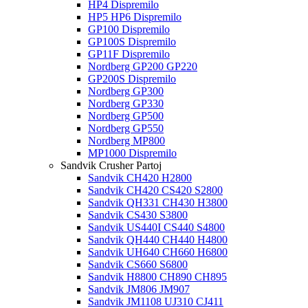
HP4 Dispremilo
HP5 HP6 Dispremilo
GP100 Dispremilo
GP100S Dispremilo
GP11F Dispremilo
Nordberg GP200 GP220
GP200S Dispremilo
Nordberg GP300
Nordberg GP330
Nordberg GP500
Nordberg GP550
Nordberg MP800
MP1000 Dispremilo
Sandvik Crusher Partoj
Sandvik CH420 H2800
Sandvik CH420 CS420 S2800
Sandvik QH331 CH430 H3800
Sandvik CS430 S3800
Sandvik US440I CS440 S4800
Sandvik QH440 CH440 H4800
Sandvik UH640 CH660 H6800
Sandvik CS660 S6800
Sandvik H8800 CH890 CH895
Sandvik JM806 JM907
Sandvik JM1108 UJ310 CJ411