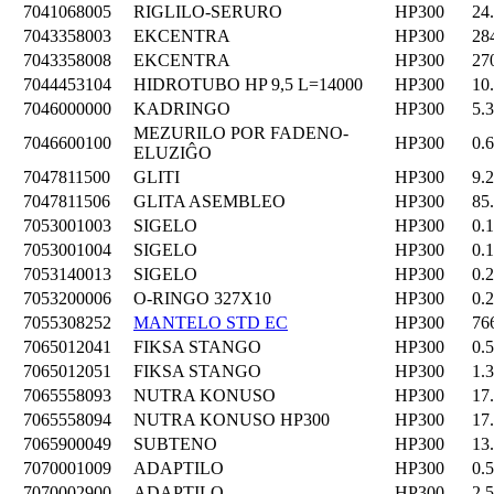
7041068005
RIGLILO-SERURO
HP300
24
7043358003
EKCENTRA
HP300
28
7043358008
EKCENTRA
HP300
27
7044453104
HIDROTUBO HP 9,5 L=14000
HP300
10
7046000000
KADRINGO
HP300
5.
MEZURILO POR FADENO-
7046600100
HP300
0.
ELUZIĜO
7047811500
GLITI
HP300
9.
7047811506
GLITA ASEMBLEO
HP300
85
7053001003
SIGELO
HP300
0.
7053001004
SIGELO
HP300
0.
7053140013
SIGELO
HP300
0.
7053200006
O-RINGO 327X10
HP300
0.
7055308252
MANTELO STD EC
HP300
76
7065012041
FIKSA STANGO
HP300
0.
7065012051
FIKSA STANGO
HP300
1.
7065558093
NUTRA KONUSO
HP300
17
7065558094
NUTRA KONUSO HP300
HP300
17
7065900049
SUBTENO
HP300
13
7070001009
ADAPTILO
HP300
0.
7070002900
ADAPTILO
HP300
2.