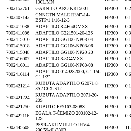
130L/MN
7002152761
GARNILO-ARO KR15001
HP300
0.
CNNCTN MALE R3/4″-14-
7002407142
HP300
0.
BSTP/1 1/16-12-3
7002411038
ADAPTILO 8-4F64OMXS
HP300
0.
7002411086
ADAPTILO G221501-20-12S
HP300
0.
7002415010
ADAPTILO GG106-NP08-04
HP300
0.
7002415018
ADAPTILO GG106-NP08-06
HP300
0.
7002415048
ADAPTILO GG106-NP20-20
HP300
0.
7002416007
ADAPTILO 8-8G4MXS
HP300
0.
7002416011
ADAPTILO GG106-NP08-08
HP300
0.
ADAPTILO 0149282000, G1 1/4-
7002416114
HP300
0.
G1 1/2″
KUBUTA ADAPTILO G2071-8-
7002421214
HP300
0.
8S / C6X-S12
KUBUTA ADAPTILO 2071-20-
7002421224
HP300
0.
20S
7002421250
KUBUTO FF5163-0808S
HP300
0.
EGALA T-ĈEMIZO 203102-12-
7002422116
HP300
0.
12S
PSSR-AKUMULILO IHV4-
7002445608
HP300
11
290/59-4L/330B