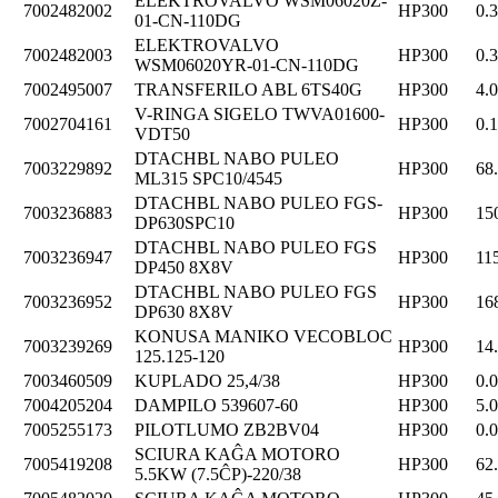
ELEKTROVALVO WSM06020Z-
7002482002
HP300
0.
01-CN-110DG
ELEKTROVALVO
7002482003
HP300
0.
WSM06020YR-01-CN-110DG
7002495007
TRANSFERILO ABL 6TS40G
HP300
4.
V-RINGA SIGELO TWVA01600-
7002704161
HP300
0.
VDT50
DTACHBL NABO PULEO
7003229892
HP300
68
ML315 SPC10/4545
DTACHBL NABO PULEO FGS-
7003236883
HP300
15
DP630SPC10
DTACHBL NABO PULEO FGS
7003236947
HP300
11
DP450 8X8V
DTACHBL NABO PULEO FGS
7003236952
HP300
16
DP630 8X8V
KONUSA MANIKO VECOBLOC
7003239269
HP300
14
125.125-120
7003460509
KUPLADO 25,4/38
HP300
0.
7004205204
DAMPILO 539607-60
HP300
5.
7005255173
PILOTLUMO ZB2BV04
HP300
0.
SCIURA KAĜA MOTORO
7005419208
HP300
62
5.5KW (7.5ĈP)-220/38