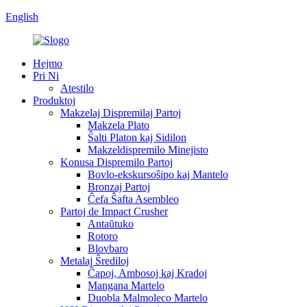
English
Hejmo
Pri Ni
Atestilo
Produktoj
Makzelaj Dispremilaj Partoj
Makzela Plato
Ŝalti Platon kaj Sidilon
Makzeldispremilo Minejisto
Konusa Dispremilo Partoj
Bovlo-ekskursoŝipo kaj Mantelo
Bronzaj Partoj
Ĉefa Ŝafta Asembleo
Partoj de Impact Crusher
Antaŭtuko
Rotoro
Blovbaro
Metalaj Ŝrediloj
Ĉapoj, Ambosoj kaj Kradoj
Mangana Martelo
Duobla Malmoleco Martelo