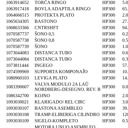
1063914652
TORĈA RINGO
HP300
5.
1063917418
BOVLA ADAPTILA RINGO
HP300
65
1064666515
PROTEKTA PLATO
HP300
2.
1065634305
BASTONO
HP300
27
1068633366
CNTRSHFT
HP300
94
1070587737
ŜONO 0,5
HP300
0.
1070587738
ŜONO 0,8
HP300
0.
1070587739
ŜONO
HP300
1.
1073044083
DISTANCA TUBO
HP300
0.
1073044084
DISTANCA TUBO
HP300
0.
1073811444
INGEGO
HP300
57
1074599969
SUPPORTA KOMPONAĴO
HP300
10
1080960103
LEVIGA PLATO
HP300
14
VALVA MODULO 2A LAŬ
1083390607
HP300
0.
NORDBERG-DESEGNO. REV. B
1086342700
KOJNO
HP300
2.
1093030021
KLARIGADO/ REL CIRC
HP300
3.
1093030107
BASTONA ASEMBLEO
HP300
39
1093030108
TRAMP-ELIBERIGA CILINDRO
HP300
12
1093030109
SIGELO-KOMPLETO
HP300
0.
MOTORA UNUO ASEMBLEO