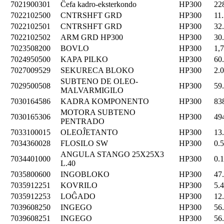
7021900301
Ĉefa kadro-eksterkondo
HP300
22
7022102500
CNTRSHFT GRD
HP300
11
7022102501
CNTRSHFT GRD
HP300
32
7022102502
ARM GRD HP300
HP300
30
7023508200
BOVLO
HP300
1,
7024950500
KAPA PILKO
HP300
60
7027009529
SEKURECA BLOKO
HP300
2.
SUBTENO DE OLEO-
7029500508
HP300
59
MALVARMIGILO
7030164586
KADRA KOMPONENTO
HP300
83
MOTORA SUBTENO
7030165306
HP300
49
PENTRADO
7033100015
OLEOĴETANTO
HP300
13
7034360028
FLOSILO SW
HP300
0.
ANGULA STANGO 25X25X3
7034401000
HP300
0.
L.40
7035800600
INGOBLOKO
HP300
47
7035912251
KOVRILO
HP300
5.
7035912253
LOĜADO
HP300
12
7039608250
INGEGO
HP300
56
7039608251
INGEGO
HP300
56