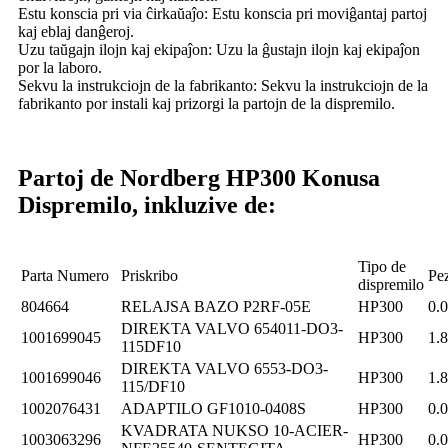
Estu konscia pri via ĉirkaŭaĵo: Estu konscia pri moviĝantaj partoj
kaj eblaj danĝeroj.
Uzu taŭgajn ilojn kaj ekipaĵon: Uzu la ĝustajn ilojn kaj ekipaĵon
por la laboro.
Sekvu la instrukciojn de la fabrikanto: Sekvu la instrukciojn de la
fabrikanto por instali kaj prizorgi la partojn de la dispremilo.
Partoj de Nordberg HP300 Konusa
Dispremilo, inkluzive de:
Tipo de
Parta Numero
Priskribo
Pe
dispremilo
804664
RELAJSA BAZO P2RF-05E
HP300
0.
DIREKTA VALVO 654011-DO3-
1001699045
HP300
1.
115DF10
DIREKTA VALVO 6553-DO3-
1001699046
HP300
1.
115/DF10
1002076431
ADAPTILO GF1010-0408S
HP300
0.
KVADRATA NUKSO 10-ACIER-
1003063296
HP300
0.