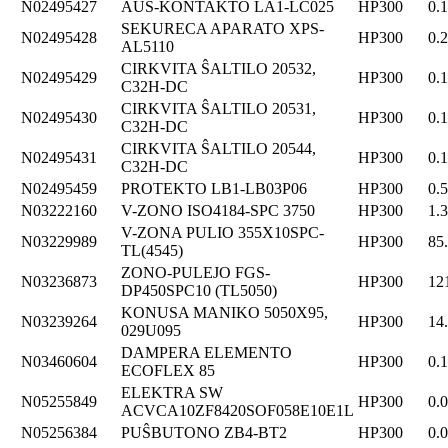
N02495427
AŬS-KONTAKTO LA1-LC025
HP300
0.
SEKURECA APARATO XPS-
N02495428
HP300
0.
AL5110
CIRKVITA ŜALTILO 20532,
N02495429
HP300
0.
C32H-DC
CIRKVITA ŜALTILO 20531,
N02495430
HP300
0.
C32H-DC
CIRKVITA ŜALTILO 20544,
N02495431
HP300
0.
C32H-DC
N02495459
PROTEKTO LB1-LB03P06
HP300
0.
N03222160
V-ZONO ISO4184-SPC 3750
HP300
1.
V-ZONA PULIO 355X10SPC-
N03229989
HP300
85
TL(4545)
ZONO-PULEJO FGS-
N03236873
HP300
12
DP450SPC10 (TL5050)
KONUSA MANIKO 5050X95,
N03239264
HP300
14
029U095
DAMPERA ELEMENTO
N03460604
HP300
0.
ECOFLEX 85
ELEKTRA SW
N05255849
HP300
0.
ACVCA10ZF8420SOF058E10E1L
N05256384
PUŜBUTONO ZB4-BT2
HP300
0.