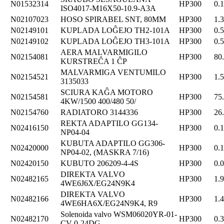
N01532314
HP300
0.
ISO4017-M16X50-10.9-A3A
N02107023
HOSO SPIRABEL SNT, 80MM
HP300
1.
N02149101
KUPLADA LOĜEJO TH2-101A
HP300
0.
N02149102
KUPLADA LOĜEJO TH3-101A
HP300
0.
AERA MALVARMIGILO
N02154081
HP300
80
KURSTREĈA 1 ĈP
MALVARMIGA VENTUMILO
N02154521
HP300
1.
3135033
SCIURA KAĜA MOTORO
N02154581
HP300
75
4KW/1500 400/480 50/
N02154760
RADIATORO 3144336
HP300
26
REKTA ADAPTILO GG134-
N02416150
HP300
0.
NP04-04
KUBUTA ADAPTILO GG306-
N02420000
HP300
0.
NP04-02, (MASKRA 7/16)
N02420150
KUBUTO 206209-4-4S
HP300
0.
DIREKTA VALVO
N02482165
HP300
1.
4WE6J6X/EG24N9K4
DIREKTA VALVO
N02482166
HP300
1.
4WE6HA6X/EG24N9K4, R9
Solenoida valvo WSM06020YR-01-
N02482170
HP300
0.
CV-0-24DG