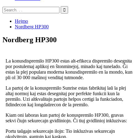
Hejmo
Nordberg HP300
Nordberg HP300
La konusdispremilo HP300 estas alt-efikeca dispremilo desegnita
por postulemaj aplikoj en ŝtonminejoj, minado kaj tunelado. Ĝi
estas la plej populara moderna konusdispremilo en la mondo, kun
pli ol 30 000 maŝinoj venditaj tutmonde.
La partoj de la konuspremilo Sunrise estas fabrikitaj laŭ la plej
altaj normoj kaj estas desegnitaj por perfekte funkcii kun la
premilo. Uzi altkvalitajn partojn helpos certigi la funkciadon,
fidindecon kaj longdaŭrecon de la premilo.
Kiam oni laboras kun partoj de konuspremilo HP300, gravas
sekvi ĉiujn sekurecajn gvidliniojn. Ĉi tiuj gvidlinioj inkluzivas:
Portu taŭgajn sekurecajn ilojn: Tio inkluzivas sekurecajn
okulvitrojn, gantojn kaj kaskon.