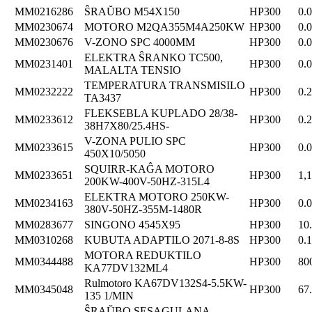
MM0216286
ŜRAŬBO M54X150
HP300
0.
MM0230674
MOTORO M2QA355M4A250KW
HP300
0.
MM0230676
V-ZONO SPC 4000MM
HP300
0.
ELEKTRA ŜRANKO TC500,
MM0231401
HP300
0.
MALALTA TENSIO
TEMPERATURA TRANSMISILO
MM0232222
HP300
0.
TA3437
FLEKSEBLA KUPLADO 28/38-
MM0233612
HP300
0.
38H7X80/25.4HS-
V-ZONA PULIO SPC
MM0233615
HP300
0.
450X10/5050
SQUIRR-KAĜA MOTORO
MM0233651
HP300
1,
200KW-400V-50HZ-315L4
ELEKTRA MOTORO 250KW-
MM0234163
HP300
0.
380V-50HZ-355M-1480R
MM0283677
SINGONO 4545X95
HP300
10
MM0310268
KUBUTA ADAPTILO 2071-8-8S
HP300
0.
MOTORA REDUKTILO
MM0344488
HP300
80
KA77DV132ML4
Rulmotoro KA67DV132S4-5.5KW-
MM0345048
HP300
67
135 1/MIN
ŜRAŬBO SESAGULANA