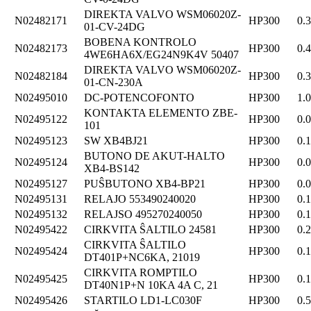
DIREKTA VALVO WSM06020Z-
N02482171
HP300
0.
01-CV-24DG
BOBENA KONTROLO
N02482173
HP300
0.
4WE6HA6X/EG24N9K4V 50407
DIREKTA VALVO WSM06020Z-
N02482184
HP300
0.
01-CN-230A
N02495010
DC-POTENCOFONTO
HP300
1.
KONTAKTA ELEMENTO ZBE-
N02495122
HP300
0.
101
N02495123
SW XB4BJ21
HP300
0.
BUTONO DE AKUT-HALTO
N02495124
HP300
0.
XB4-BS142
N02495127
PUŜBUTONO XB4-BP21
HP300
0.
N02495131
RELAJO 553490240020
HP300
0.
N02495132
RELAJSO 495270240050
HP300
0.
N02495422
CIRKVITA ŜALTILO 24581
HP300
0.
CIRKVITA ŜALTILO
N02495424
HP300
0.
DT401P+NC6KA, 21019
CIRKVITA ROMPTILO
N02495425
HP300
0.
DT40N1P+N 10KA 4A C, 21
N02495426
STARTILO LD1-LC030F
HP300
0.