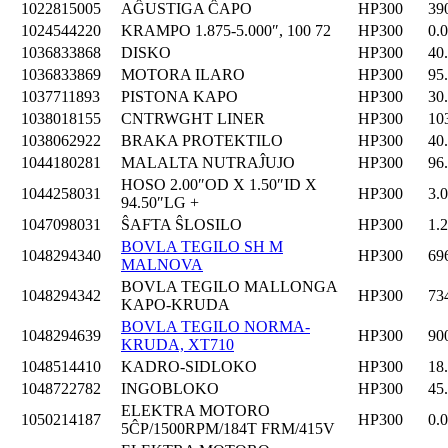
1022815005
AĜUSTIGA ĈAPO
HP300
39
1024544220
KRAMPO 1.875-5.000″, 100 72
HP300
0.
1036833868
DISKO
HP300
40
1036833869
MOTORA ILARO
HP300
95
1037711893
PISTONA KAPO
HP300
30
1038018155
CNTRWGHT LINER
HP300
10
1038062922
BRAKA PROTEKTILO
HP300
40
1044180281
MALALTA NUTRAĴUJO
HP300
96
HOSO 2.00″OD X 1.50″ID X
1044258031
HP300
3.
94.50″LG +
1047098031
ŜAFTA ŜLOSILO
HP300
1.
BOVLA TEGILO SH M
1048294340
HP300
69
MALNOVA
BOVLA TEGILO MALLONGA
1048294342
HP300
73
KAPO-KRUDA
BOVLA TEGILO NORMA-
1048294639
HP300
90
KRUDA, XT710
1048514410
KADRO-SIDLOKO
HP300
18
1048722782
INGOBLOKO
HP300
45
ELEKTRA MOTORO
1050214187
HP300
0.
5ĈP/1500RPM/184T FRM/415V