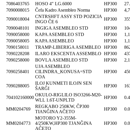
7086403765
HOSO 4″ LG.6000
HP300
27
7090008015
Ĉefa Kadro Asembleo Norma
HP300
4,
CNTRSHFT ASSY STD POZICIA
7090018004
HP300
35
INGO ĈE 6
7090048101
INGIGA ASEMBLEO STD
HP300
10
7090058000
KAPA ASEMBLEO STD
HP300
1,
7090058005
KAPA ASEMBLEO
HP300
1,
7090158011
TRAMP-LIBERIGA ASEMBLEO
HP300
86
7090228208
ILARO EKSCENTA ASSEMBLO
HP300
43
7090258000
BOVLA ASEMBLEO STD
HP300
2,
UJA ASEMBLEO
7090258401
CILINDRA_KONUSA=STD
HP300
45
COA
ILOJ KUNMETI ILOJN SEN
7090288005
HP300
16
ŜARĜI
OKULO-RIGLILO ISO3266-M20-
704102160000
HP300
0.
WLL 1.6T-UNPLTD
REGKABO 250KW, ĈP300
MM0204769
HP300
0.
TIANĜINA AĈETO
MOTORO Y2-355M-
MM0204773
4/250KW,HP300 TJANĜINA
HP300
0.
AĈETO