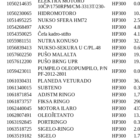
ELEKTRA MOTORO
1050214635
HP300
0.
10ĈP/1750RPM/CM-3313T/230-
1050230065
HIDROMOTORO
HP300
10
1051495225
NUKSO SFERA HM72
HP300
2.
1054268497
AKSO
HP300
4.
1054350025
Ĉefa kadro-stifto
HP300
4.
1055981151
NUTRA KONUSO
HP300
32
1056839413
NUKSO-SEKURA U C/PL.48
HP300
0.
1057602250
PUŜO MALALTA
HP300
19
1057612200
PUŜO BRNG UPR
HP300
19
PUMPILO OLEOPUMPILO, P/N
1059423011
HP300
0.
PF-2012-2801
1061030431
PLANEDA VETURADO
HP300
36
1061340015
SUBTENO
HP300
0.
1061871854
ADJSTM RINGO
HP300
1,
1061873757
FIKSA RINGO
HP300
29
1062440045
MOTORA ILARO
HP300
43
1062807491
OLEOĴETANTO
HP300
13
1063192845
PORTRINGO
HP300
0.
1063518725
SIGELO-RINGO
HP300
2.
1063519182
SIGELO
HP300
1.