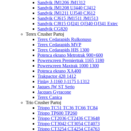
Sandvik JM1206 JM1312
Sandvik JM1208 UJ440 CJ412
Sandvik JM1211 UJ540 CJ612
Sandvik CJ615 JM1511 JM1513
Sandvik CJ815 QJ241 QJ340 QJ341 Extec
Sandvik CG820
Terex Crusher Partoj
Terex Cedarapids Rulkonuso
Terex Cedarapids MVP
Terex Cedarapids HIS 1300
Potenca ekrano Metrotrak 900×600
Powerscreen Premiertrak 1165 1180
Powerscreen Maxtrak 1000 1300
Potenca ekrano XA400
Trakpactor 428 1412
Finlay J-1160 J-1175 I-1312
Jaques JW ST Serio
Jacques Gyracone
Terex Canica
Trio Crusher Partoj
Triopo TC51 TC36 TC66 TC84
Triopo TP600 TP260
Triopo CT2036 CT2436 CT3648
Triopo CT3042 CT3054 CT4073
Triopo CT3254 CT4254 CT4763