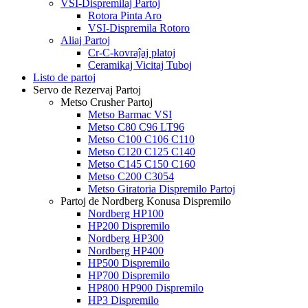
VSI-Dispremilaj Partoj
Rotora Pinta Aro
VSI-Dispremila Rotoro
Aliaj Partoj
Cr-C-kovraĵaj platoj
Ceramikaj Vicitaj Tuboj
Listo de partoj
Servo de Rezervaj Partoj
Metso Crusher Partoj
Metso Barmac VSI
Metso C80 C96 LT96
Metso C100 C106 C110
Metso C120 C125 C140
Metso C145 C150 C160
Metso C200 C3054
Metso Giratoria Dispremilo Partoj
Partoj de Nordberg Konusa Dispremilo
Nordberg HP100
HP200 Dispremilo
Nordberg HP300
Nordberg HP400
HP500 Dispremilo
HP700 Dispremilo
HP800 HP900 Dispremilo
HP3 Dispremilo