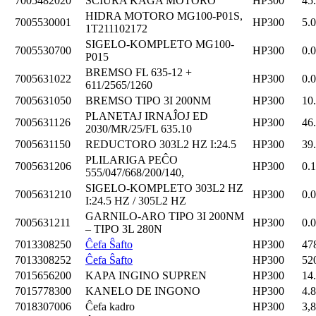
7005482020
SCIURA KAĜA MOTORO
HP300
45
HIDRA MOTORO MG100-P01S,
7005530001
HP300
5.
1T211102172
SIGELO-KOMPLETO MG100-
7005530700
HP300
0.
P015
BREMSO FL 635-12 +
7005631022
HP300
0.
611/2565/1260
7005631050
BREMSO TIPO 3I 200NM
HP300
10
PLANETAJ IRNAĴOJ ED
7005631126
HP300
46
2030/MR/25/FL 635.10
7005631150
REDUCTORO 303L2 HZ I:24.5
HP300
39
PLILARIGA PEĈO
7005631206
HP300
0.
555/047/668/200/140,
SIGELO-KOMPLETO 303L2 HZ
7005631210
HP300
0.
I:24.5 HZ / 305L2 HZ
GARNILO-ARO TIPO 3I 200NM
7005631211
HP300
0.
– TIPO 3L 280N
7013308250
Ĉefa Ŝafto
HP300
47
7013308252
Ĉefa Ŝafto
HP300
52
7015656200
KAPA INGINO SUPREN
HP300
14
7015778300
KANELO DE INGONO
HP300
4.
7018307006
Ĉefa kadro
HP300
3,