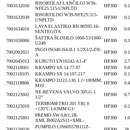
RISORTILAJ LANĈILOJ W30-
7001632030
HP300
0.
NFE25.515-UNPLTD
RISORTILDO W39-NFE25.515-
7001632039
HP300
0.
UNPLTD
LAVA ELASTIKO BN 80595-16-
7001634016
HP300
0.
SENTEGITA
ŜAFTRA ŜLOSILO 1000-53/1000-
7001659006
HP300
0.
U249
INGO ISO49-N4-II-1 1/2X1/2-ZN-
7002002021
HP300
0.
A
7002045013
KUBUTO EN10242-A1-4″
HP300
2.
7002118061
KRAMPO SX 14 77-97
HP300
0.
7002118105
KRAMPO SX 14 197-217
HP300
0.
KRAMPO D122-130, L1=100MM,
7002118806
HP300
0.
M10
NE-REVENA VALVO 305-G 1
7002123602
HP300
0.
1/2″
TERMOMETRO 201 330, 0
7002125010
HP300
0.
+120°C L63MM G1/
PREMO SW 0,8/1,1B-
7002125801
HP300
1.
XML.B002A2S11+XML-
PUMPILO LJS60S57B111Z-
7002150026
HP300
28