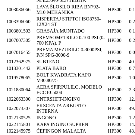
NFE25540-SENTEGITA
LAVA ŜLOSILO RIBA BN792-
1003086066
HP300
0.
M10-MEKANIKA
RISPERTAJ STIFTOJ ISO8750-
1003396060
HP300
0.
12X24-ST
1003801503
GRASAĴA MUNTADO
HP300
0.
PREMSOMETRILO 0-100 PSI (0-
1007007305
HP300
0.
700 KPA), P
PREMA MEZURILO 0-3000PSI,
1007016455
HP300
0.
P/N SPG-3000-S
1012362975
SUBTENO
HP300
40
1013301442
PLATA BARO
HP300
0.
BOLT KVADRATA KAPO
1019578065
HP300
1.
M30.80/75
AERA SPIRPULILO, MODELO
1021880064
HP300
2.
ECC10-5004
1022063300
CNTRSHFT-INGINO
HP300
12
EKSCENTA ARBUSTO
1022073307
HP300
49
INTERNA
1022130525
INGONO
HP300
1.
1022145801
KAPA INGINO SUPREN
HP300
14
1022145975
ĈEFINGON MALALTA
HP300
48