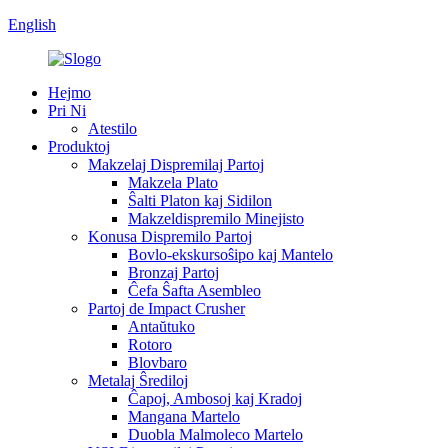
English
Hejmo
Pri Ni
Atestilo
Produktoj
Makzelaj Dispremilaj Partoj
Makzela Plato
Ŝalti Platon kaj Sidilon
Makzeldispremilo Minejisto
Konusa Dispremilo Partoj
Bovlo-ekskursoŝipo kaj Mantelo
Bronzaj Partoj
Ĉefa Ŝafta Asembleo
Partoj de Impact Crusher
Antaŭtuko
Rotoro
Blovbaro
Metalaj Ŝrediloj
Ĉapoj, Ambosoj kaj Kradoj
Mangana Martelo
Duobla Malmoleco Martelo