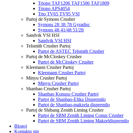
Triopo TAF1206 TAF1506 TAF1809
Triopo APS4054
Trio TV65 TV95 VSI
Partoj de Symons Crusher
Symons 2ft 3ft 7ft Gyradisc
Symons 4ft 41/4ft 51/2ft
Sandvik VSI HSI
Sandvik VSI HSI
Telsmith Crusher Partoj
Partoj de ASTEC Telsmith Crusher
Partoj de McCloskey Crusher
Partoj de McCloskey Crusher
Kleemann Crusher Partoj
Kleemann Crusher Partoj
Minyu Crusher Partoj
Minyu Crusher Partoj
Shanbao Crusher Partoj
Shanbao Konuso Crusher Partoj
Partoj de Shanbao-Efika Dispremilo
Partoj de Shanbao-makzela dispremilo
Partoj de Shibang Zenith Liming Crusher
Partoj de SBM Zenith Liming Conus Crusher
Partoj de SBM Zenith Liming Makzeldispremilo
Blogoj
Kontaktu nin