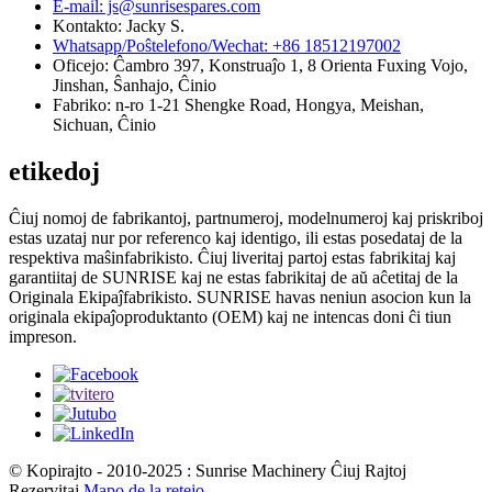
E-mail: js@sunrisespares.com
Kontakto: Jacky S.
Whatsapp/Poŝtelefono/Wechat: +86 18512197002
Oficejo: Ĉambro 397, Konstruaĵo 1, 8 Orienta Fuxing Vojo,
Jinshan, Ŝanhajo, Ĉinio
Fabriko: n-ro 1-21 Shengke Road, Hongya, Meishan,
Sichuan, Ĉinio
etikedoj
Ĉiuj nomoj de fabrikantoj, partnumeroj, modelnumeroj kaj priskriboj
estas uzataj nur por referenco kaj identigo, ili estas posedataj de la
respektiva maŝinfabrikisto. Ĉiuj liveritaj partoj estas fabrikitaj kaj
garantiitaj de SUNRISE kaj ne estas fabrikitaj de aŭ aĉetitaj de la
Originala Ekipaĵfabrikisto. SUNRISE havas neniun asocion kun la
originala ekipaĵoproduktanto (OEM) kaj ne intencas doni ĉi tiun
impreson.
© Kopirajto - 2010-2025 : Sunrise Machinery Ĉiuj Rajtoj
Rezervitaj.
Mapo de la retejo