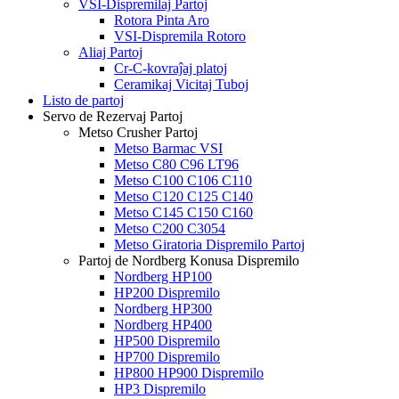
VSI-Dispremilaj Partoj
Rotora Pinta Aro
VSI-Dispremila Rotoro
Aliaj Partoj
Cr-C-kovraĵaj platoj
Ceramikaj Vicitaj Tuboj
Listo de partoj
Servo de Rezervaj Partoj
Metso Crusher Partoj
Metso Barmac VSI
Metso C80 C96 LT96
Metso C100 C106 C110
Metso C120 C125 C140
Metso C145 C150 C160
Metso C200 C3054
Metso Giratoria Dispremilo Partoj
Partoj de Nordberg Konusa Dispremilo
Nordberg HP100
HP200 Dispremilo
Nordberg HP300
Nordberg HP400
HP500 Dispremilo
HP700 Dispremilo
HP800 HP900 Dispremilo
HP3 Dispremilo