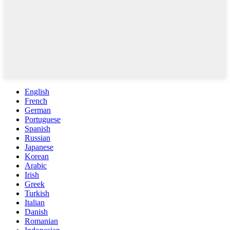
English
French
German
Portuguese
Spanish
Russian
Japanese
Korean
Arabic
Irish
Greek
Turkish
Italian
Danish
Romanian