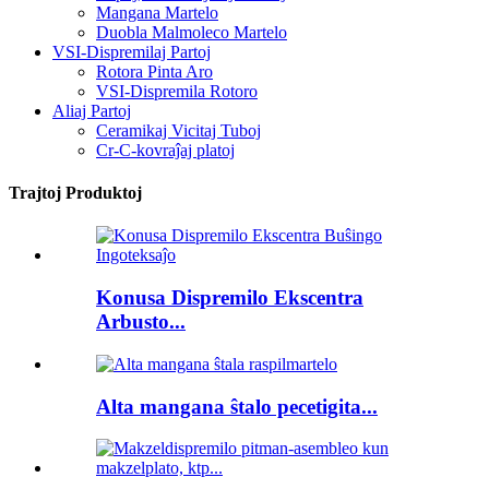
Mangana Martelo
Duobla Malmoleco Martelo
VSI-Dispremilaj Partoj
Rotora Pinta Aro
VSI-Dispremila Rotoro
Aliaj Partoj
Ceramikaj Vicitaj Tuboj
Cr-C-kovraĵaj platoj
Trajtoj Produktoj
Konusa Dispremilo Ekscentra
Arbusto...
Alta mangana ŝtalo pecetigita...