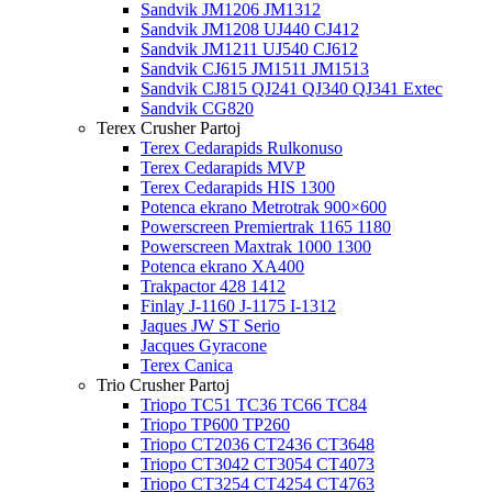
Sandvik JM1206 JM1312
Sandvik JM1208 UJ440 CJ412
Sandvik JM1211 UJ540 CJ612
Sandvik CJ615 JM1511 JM1513
Sandvik CJ815 QJ241 QJ340 QJ341 Extec
Sandvik CG820
Terex Crusher Partoj
Terex Cedarapids Rulkonuso
Terex Cedarapids MVP
Terex Cedarapids HIS 1300
Potenca ekrano Metrotrak 900×600
Powerscreen Premiertrak 1165 1180
Powerscreen Maxtrak 1000 1300
Potenca ekrano XA400
Trakpactor 428 1412
Finlay J-1160 J-1175 I-1312
Jaques JW ST Serio
Jacques Gyracone
Terex Canica
Trio Crusher Partoj
Triopo TC51 TC36 TC66 TC84
Triopo TP600 TP260
Triopo CT2036 CT2436 CT3648
Triopo CT3042 CT3054 CT4073
Triopo CT3254 CT4254 CT4763