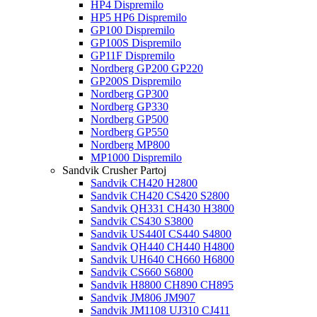
HP4 Dispremilo
HP5 HP6 Dispremilo
GP100 Dispremilo
GP100S Dispremilo
GP11F Dispremilo
Nordberg GP200 GP220
GP200S Dispremilo
Nordberg GP300
Nordberg GP330
Nordberg GP500
Nordberg GP550
Nordberg MP800
MP1000 Dispremilo
Sandvik Crusher Partoj
Sandvik CH420 H2800
Sandvik CH420 CS420 S2800
Sandvik QH331 CH430 H3800
Sandvik CS430 S3800
Sandvik US440I CS440 S4800
Sandvik QH440 CH440 H4800
Sandvik UH640 CH660 H6800
Sandvik CS660 S6800
Sandvik H8800 CH890 CH895
Sandvik JM806 JM907
Sandvik JM1108 UJ310 CJ411