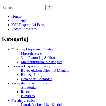
Hejmo
Produktoj
VSI-Dispremilaj Partoj
Rotora Pinta Aro
Kategorioj
Makzelaj Dispremilaj Partoj
Makzela Plato
Ŝalti Platon kaj Sidilon
Makzeldispremilo Minejisto
Konusa Dispremilo Partoj
Bovlo-ekskursoŝipo kaj Mantelo
Bronzaj Partoj
Ĉefa Ŝafta Asembleo
Partoj de Impact Crusher
Antaŭtuko
Rotoro
Blovbaro
Metalaj Ŝrediloj
Ĉapoj, Ambosoj kaj Kradoj