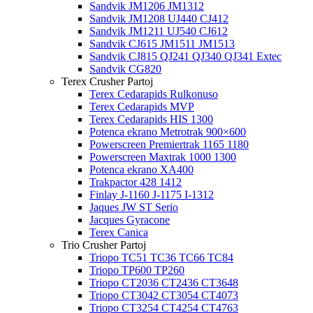
Sandvik JM1206 JM1312
Sandvik JM1208 UJ440 CJ412
Sandvik JM1211 UJ540 CJ612
Sandvik CJ615 JM1511 JM1513
Sandvik CJ815 QJ241 QJ340 QJ341 Extec
Sandvik CG820
Terex Crusher Partoj
Terex Cedarapids Rulkonuso
Terex Cedarapids MVP
Terex Cedarapids HIS 1300
Potenca ekrano Metrotrak 900×600
Powerscreen Premiertrak 1165 1180
Powerscreen Maxtrak 1000 1300
Potenca ekrano XA400
Trakpactor 428 1412
Finlay J-1160 J-1175 I-1312
Jaques JW ST Serio
Jacques Gyracone
Terex Canica
Trio Crusher Partoj
Triopo TC51 TC36 TC66 TC84
Triopo TP600 TP260
Triopo CT2036 CT2436 CT3648
Triopo CT3042 CT3054 CT4073
Triopo CT3254 CT4254 CT4763