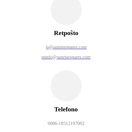
Retpoŝto
js@sunrisespares.com
mi
nfo@sunrisespares.com
Telefono
0086-18512197002