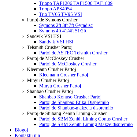
Triopo TAF1206 TAF1506 TAF1809
Triopo APS4054
Trio TV65 TV95 VSI
Partoj de Symons Crusher
Symons 2ft 3ft 7ft Gyradisc
Symons 4ft 41/4ft 51/2ft
Sandvik VSI HSI
Sandvik VSI HSI
Telsmith Crusher Partoj
Partoj de ASTEC Telsmith Crusher
Partoj de McCloskey Crusher
Partoj de McCloskey Crusher
Kleemann Crusher Partoj
Kleemann Crusher Partoj
Minyu Crusher Partoj
Minyu Crusher Partoj
Shanbao Crusher Partoj
Shanbao Konuso Crusher Partoj
Partoj de Shanbao-Efika Dispremilo
Partoj de Shanbao-makzela dispremilo
Partoj de Shibang Zenith Liming Crusher
Partoj de SBM Zenith Liming Conus Crusher
Partoj de SBM Zenith Liming Makzeldispremilo
Blogoj
Kontaktu nin