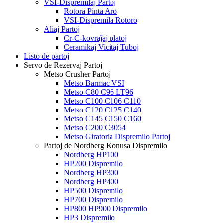
VSI-Dispremilaj Partoj
Rotora Pinta Aro
VSI-Dispremila Rotoro
Aliaj Partoj
Cr-C-kovraĵaj platoj
Ceramikaj Vicitaj Tuboj
Listo de partoj
Servo de Rezervaj Partoj
Metso Crusher Partoj
Metso Barmac VSI
Metso C80 C96 LT96
Metso C100 C106 C110
Metso C120 C125 C140
Metso C145 C150 C160
Metso C200 C3054
Metso Giratoria Dispremilo Partoj
Partoj de Nordberg Konusa Dispremilo
Nordberg HP100
HP200 Dispremilo
Nordberg HP300
Nordberg HP400
HP500 Dispremilo
HP700 Dispremilo
HP800 HP900 Dispremilo
HP3 Dispremilo