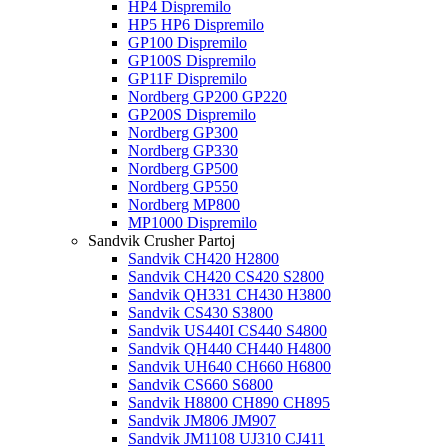
HP4 Dispremilo
HP5 HP6 Dispremilo
GP100 Dispremilo
GP100S Dispremilo
GP11F Dispremilo
Nordberg GP200 GP220
GP200S Dispremilo
Nordberg GP300
Nordberg GP330
Nordberg GP500
Nordberg GP550
Nordberg MP800
MP1000 Dispremilo
Sandvik Crusher Partoj
Sandvik CH420 H2800
Sandvik CH420 CS420 S2800
Sandvik QH331 CH430 H3800
Sandvik CS430 S3800
Sandvik US440I CS440 S4800
Sandvik QH440 CH440 H4800
Sandvik UH640 CH660 H6800
Sandvik CS660 S6800
Sandvik H8800 CH890 CH895
Sandvik JM806 JM907
Sandvik JM1108 UJ310 CJ411