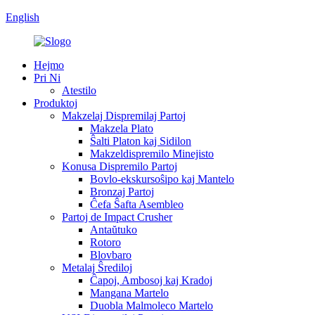
English
Hejmo
Pri Ni
Atestilo
Produktoj
Makzelaj Dispremilaj Partoj
Makzela Plato
Ŝalti Platon kaj Sidilon
Makzeldispremilo Minejisto
Konusa Dispremilo Partoj
Bovlo-ekskursoŝipo kaj Mantelo
Bronzaj Partoj
Ĉefa Ŝafta Asembleo
Partoj de Impact Crusher
Antaŭtuko
Rotoro
Blovbaro
Metalaj Ŝrediloj
Ĉapoj, Ambosoj kaj Kradoj
Mangana Martelo
Duobla Malmoleco Martelo