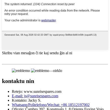
Skribu vian mesaĝon ĉi tie kaj sendu ĝin al ni
kontaktu nin
Retejo: www.sunrisespares.com
E-mail: js@sunrisespares.com
Kontakto: Jacky S.
Whatsapp/Poŝtelefono/Wechat: +86 18512197002
Oficejo: Ĉambro 397, Konstruaĵo 1, 8 Orienta Fuxing Vojo,