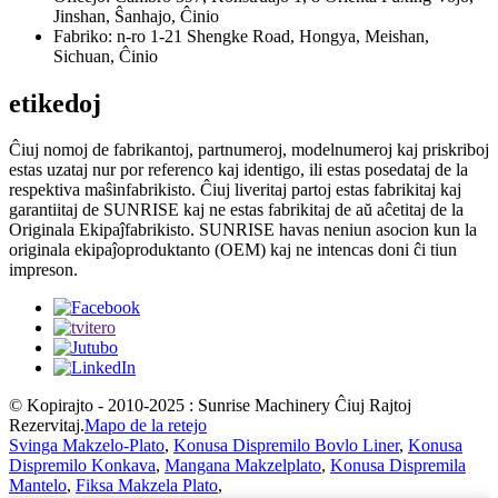
Jinshan, Ŝanhajo, Ĉinio
Fabriko: n-ro 1-21 Shengke Road, Hongya, Meishan,
Sichuan, Ĉinio
etikedoj
Ĉiuj nomoj de fabrikantoj, partnumeroj, modelnumeroj kaj priskriboj
estas uzataj nur por referenco kaj identigo, ili estas posedataj de la
respektiva maŝinfabrikisto. Ĉiuj liveritaj partoj estas fabrikitaj kaj
garantiitaj de SUNRISE kaj ne estas fabrikitaj de aŭ aĉetitaj de la
Originala Ekipaĵfabrikisto. SUNRISE havas neniun asocion kun la
originala ekipaĵoproduktanto (OEM) kaj ne intencas doni ĉi tiun
impreson.
© Kopirajto - 2010-2025 : Sunrise Machinery Ĉiuj Rajtoj
Rezervitaj.
Mapo de la retejo
Svinga Makzelo-Plato
,
Konusa Dispremilo Bovlo Liner
,
Konusa
Dispremilo Konkava
,
Mangana Makzelplato
,
Konusa Dispremila
Mantelo
,
Fiksa Makzela Plato
,