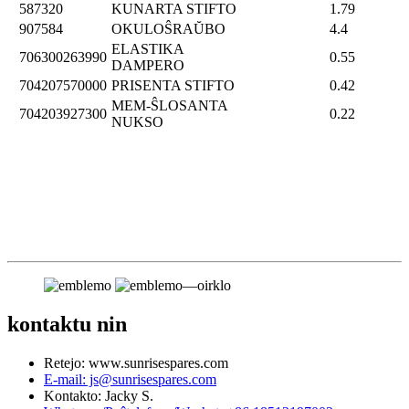
587320
KUNARTA STIFTO
1.79
907584
OKULOŜRAŬBO
4.4
ELASTIKA
706300263990
0.55
DAMPERO
704207570000
PRISENTA STIFTO
0.42
MEM-ŜLOSANTA
704203927300
0.22
NUKSO
kontaktu nin
Retejo: www.sunrisespares.com
E-mail: js@sunrisespares.com
Kontakto: Jacky S.