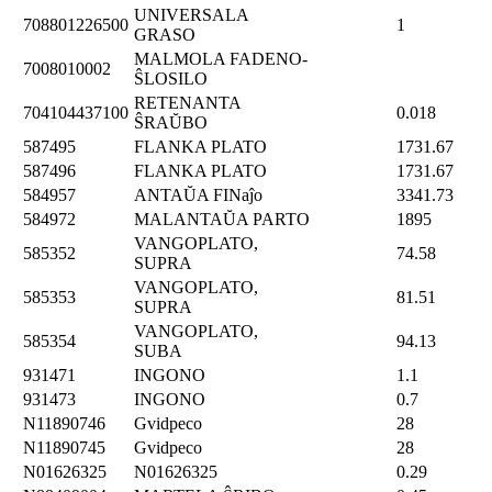
UNIVERSALA
708801226500
1
GRASO
MALMOLA FADENO-
7008010002
ŜLOSILO
RETENANTA
704104437100
0.018
ŜRAŬBO
587495
FLANKA PLATO
1731.67
587496
FLANKA PLATO
1731.67
584957
ANTAŬA FINaĵo
3341.73
584972
MALANTAŬA PARTO
1895
VANGOPLATO,
585352
74.58
SUPRA
VANGOPLATO,
585353
81.51
SUPRA
VANGOPLATO,
585354
94.13
SUBA
931471
INGONO
1.1
931473
INGONO
0.7
N11890746
Gvidpeco
28
N11890745
Gvidpeco
28
N01626325
N01626325
0.29