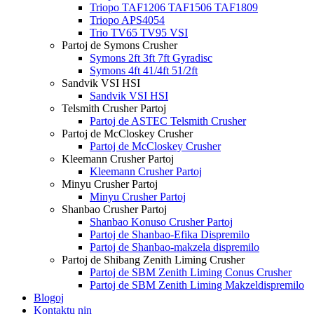
Triopo TAF1206 TAF1506 TAF1809
Triopo APS4054
Trio TV65 TV95 VSI
Partoj de Symons Crusher
Symons 2ft 3ft 7ft Gyradisc
Symons 4ft 41/4ft 51/2ft
Sandvik VSI HSI
Sandvik VSI HSI
Telsmith Crusher Partoj
Partoj de ASTEC Telsmith Crusher
Partoj de McCloskey Crusher
Partoj de McCloskey Crusher
Kleemann Crusher Partoj
Kleemann Crusher Partoj
Minyu Crusher Partoj
Minyu Crusher Partoj
Shanbao Crusher Partoj
Shanbao Konuso Crusher Partoj
Partoj de Shanbao-Efika Dispremilo
Partoj de Shanbao-makzela dispremilo
Partoj de Shibang Zenith Liming Crusher
Partoj de SBM Zenith Liming Conus Crusher
Partoj de SBM Zenith Liming Makzeldispremilo
Blogoj
Kontaktu nin