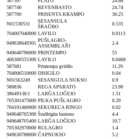
587597
PLATO
24.86
587740
REVENBASTO
24.74
587700
PRISENTA KRAMPO
30.25
SESANSULA
N01530531
0.535
ŜRAŬBO
704007040000
LAVILO
0.0113
PUŜLAGRO-
949638649301
2.4
ASSEMBLAĴO
949648796000
PRINTEMPO
55
406300555300
LAVILO
0.0468
587681
Printempa gvidilo
11.29
704006510000
DISIGILO
0.04
N01563249
SESANGULA NUKSO
0.9
580836
REGA APARATO
23.90
386493-B/1
LARĜA LOĜEJO
1.51
705301475000
PILKA PUŜLAGRO
0.29
704101460000
SEKURECA RINGO
0.02
949648705300
Ŝraŭbigita bastono
4.4
949648705400
LARĜA LOĜEJO
10.7
705302970000
RULAGRO
1.4
949630788000
ĈAPNUKSO
5.2