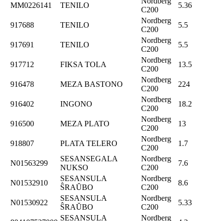
Nordberg
MM0226141
TENILO
5.36
C200
Nordberg
917688
TENILO
5.5
C200
Nordberg
917691
TENILO
5.5
C200
Nordberg
917712
FIKSA TOLA
13.5
C200
Nordberg
916478
MEZA BASTONO
224
C200
Nordberg
916402
INGONO
18.2
C200
Nordberg
916500
MEZA PLATO
13
C200
Nordberg
918807
PLATA TELERO
1.7
C200
SESANSEGALA
Nordberg
N01563299
7.6
NUKSO
C200
SESANSULA
Nordberg
N01532910
8.6
ŜRAŬBO
C200
SESANSULA
Nordberg
N01530922
5.33
ŜRAŬBO
C200
SESANSULA
Nordberg