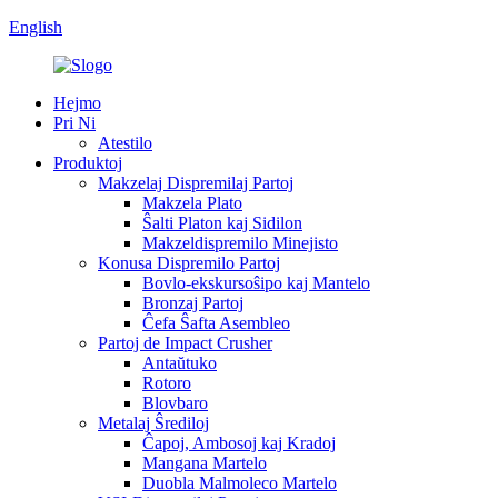
English
Hejmo
Pri Ni
Atestilo
Produktoj
Makzelaj Dispremilaj Partoj
Makzela Plato
Ŝalti Platon kaj Sidilon
Makzeldispremilo Minejisto
Konusa Dispremilo Partoj
Bovlo-ekskursoŝipo kaj Mantelo
Bronzaj Partoj
Ĉefa Ŝafta Asembleo
Partoj de Impact Crusher
Antaŭtuko
Rotoro
Blovbaro
Metalaj Ŝrediloj
Ĉapoj, Ambosoj kaj Kradoj
Mangana Martelo
Duobla Malmoleco Martelo