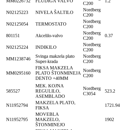
MM0226732
FLUDIGA VALVO
1.2
C200
Nordberg
N02125223
NIVELA ŜALTILO
C200
Nordberg
N02125054
TERMOSTATO
C200
Nordberg
801151
Akcelilo-valvo
0.37
C200
Nordberg
N02125224
INDIKILO
C200
Svinga makzela plato
Nordberg
MM1238746
Super-krada
C200
FIKSA MAKZELA
Nordberg
MM0295160
PLATO ŜTONMINEJA
C200
DENTO +40MM
MEK. KOJNA
Nordberg
585527
REGULILO,
523.2
C3054
ASEMBLADO
MAKZELA PLATO,
N11952794
1721.94
FIKSA
MOVEBLA
N11952795
MAKZELO,
1902
ŜTONMINEJO