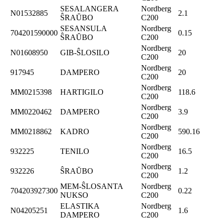
SESALANGERA
Nordberg
N01532885
2.1
ŜRAŬBO
C200
SESANSULA
Nordberg
704201590000
0.15
ŜRAŬBO
C200
Nordberg
N01608950
GIB-ŜLOSILO
20
C200
Nordberg
917945
DAMPERO
20
C200
Nordberg
MM0215398
HARTIGILO
118.6
C200
Nordberg
MM0220462
DAMPERO
3.9
C200
Nordberg
MM0218862
KADRO
590.16
C200
Nordberg
932225
TENILO
16.5
C200
Nordberg
932226
ŜRAŬBO
1.2
C200
MEM-ŜLOSANTA
Nordberg
704203927300
0.22
NUKSO
C200
ELASTIKA
Nordberg
N04205251
1.6
DAMPERO
C200