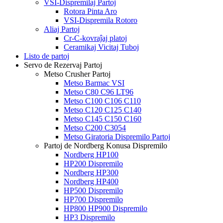
VSI-Dispremilaj Partoj
Rotora Pinta Aro
VSI-Dispremila Rotoro
Aliaj Partoj
Cr-C-kovraĵaj platoj
Ceramikaj Vicitaj Tuboj
Listo de partoj
Servo de Rezervaj Partoj
Metso Crusher Partoj
Metso Barmac VSI
Metso C80 C96 LT96
Metso C100 C106 C110
Metso C120 C125 C140
Metso C145 C150 C160
Metso C200 C3054
Metso Giratoria Dispremilo Partoj
Partoj de Nordberg Konusa Dispremilo
Nordberg HP100
HP200 Dispremilo
Nordberg HP300
Nordberg HP400
HP500 Dispremilo
HP700 Dispremilo
HP800 HP900 Dispremilo
HP3 Dispremilo