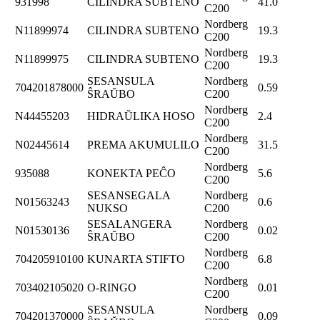
931998
CILINDRA SUBTENO
41.0
C200
Nordberg
N11899974
CILINDRA SUBTENO
19.3
C200
Nordberg
N11899975
CILINDRA SUBTENO
19.3
C200
SESANSULA
Nordberg
704201878000
0.59
ŜRAŬBO
C200
Nordberg
N44455203
HIDRAŬLIKA HOSO
2.4
C200
Nordberg
N02445614
PREMA AKUMULILO
31.5
C200
Nordberg
935088
KONEKTA PEĈO
5.6
C200
SESANSEGALA
Nordberg
N01563243
0.6
NUKSO
C200
SESALANGERA
Nordberg
N01530136
0.02
ŜRAŬBO
C200
Nordberg
704205910100
KUNARTA STIFTO
6.8
C200
Nordberg
703402105020
O-RINGO
0.01
C200
SESANSULA
Nordberg
704201370000
0.09