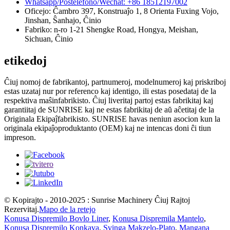
Whatsapp/Poŝtelefono/Wechat: +86 18512197002
Oficejo: Ĉambro 397, Konstruaĵo 1, 8 Orienta Fuxing Vojo,
Jinshan, Ŝanhajo, Ĉinio
Fabriko: n-ro 1-21 Shengke Road, Hongya, Meishan,
Sichuan, Ĉinio
etikedoj
Ĉiuj nomoj de fabrikantoj, partnumeroj, modelnumeroj kaj priskriboj
estas uzataj nur por referenco kaj identigo, ili estas posedataj de la
respektiva maŝinfabrikisto. Ĉiuj liveritaj partoj estas fabrikitaj kaj
garantiitaj de SUNRISE kaj ne estas fabrikitaj de aŭ aĉetitaj de la
Originala Ekipaĵfabrikisto. SUNRISE havas neniun asocion kun la
originala ekipaĵoproduktanto (OEM) kaj ne intencas doni ĉi tiun
impreson.
© Kopirajto - 2010-2025 : Sunrise Machinery Ĉiuj Rajtoj
Rezervitaj.
Mapo de la retejo
Konusa Dispremilo Bovlo Liner
,
Konusa Dispremila Mantelo
,
Konusa Dispremilo Konkava
,
Svinga Makzelo-Plato
,
Mangana