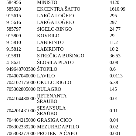
584956
MINISTO
4120
585020
EKCENTRA ŜAFTO
1610.99
915615
LARĜA LOĜEJO
295
915616
LARĜA LOĜEJO
297
585797
SIGELO-RINGO
24.77
915809
KOVRILO
29
915810
LABIRINTO
11.2
915812
LABIRINTO
10.2
915811
STREĈIGA BUŜINGO
36.53
418621
ŜLOSILA PLATO
0.08
949648703500
ŜTOPILO
0.6
704007040000
LAVILO
0.0113
704102175000
OKULO-RIGLO
6.38
705302805000
RULAGRO
145
RETENANTA
704104480000
0.01
ŜRAŬBO
SESANSULA
704201431000
0.11
ŜRAŬBO
704404215000
GRASIGA CICO
0.04
706302339200
MEZURADAPTILO
0.02
706303277000
PROTEKTA ĈAPO
0.001