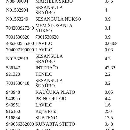
N88409004
MARTELA ŜRIBO
0.45
SESANSULA
N01532904
4
ŜRAŬBO
N01563249
SESANGULA NUKSO
0.9
MEM-ŜLOSANTA
704203927240
0.1
NUKSO
7001530620
7001530620
0.9
406300555300
LAVILO
0.0468
704007190000
LAVILO
0.03
SESANSULA
N01532913
4.3
ŜRAŬBO
586147
INTERAĴO
42.33
921320
TENILO
2.2
SESANSULA
7001530418
0.2
ŜRAŬBO
940948
KAŬĈUKA PLATO
0.05
940955
PRINCOPLEJO
4.4
940951
LAVILO
1.6
916160
Kojna Paro
250
916834
SUBTENO
13.5
949656362000
KUNARTA STIFTO
0.48