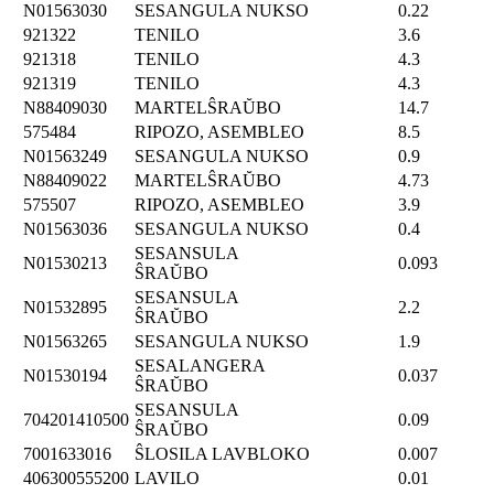
N01563030
SESANGULA NUKSO
0.22
921322
TENILO
3.6
921318
TENILO
4.3
921319
TENILO
4.3
N88409030
MARTELŜRAŬBO
14.7
575484
RIPOZO, ASEMBLEO
8.5
N01563249
SESANGULA NUKSO
0.9
N88409022
MARTELŜRAŬBO
4.73
575507
RIPOZO, ASEMBLEO
3.9
N01563036
SESANGULA NUKSO
0.4
SESANSULA
N01530213
0.093
ŜRAŬBO
SESANSULA
N01532895
2.2
ŜRAŬBO
N01563265
SESANGULA NUKSO
1.9
SESALANGERA
N01530194
0.037
ŜRAŬBO
SESANSULA
704201410500
0.09
ŜRAŬBO
7001633016
ŜLOSILA LAVBLOKO
0.007
406300555200
LAVILO
0.01