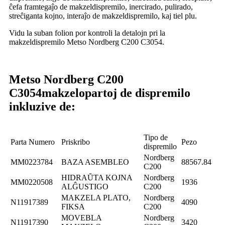
ĉefa framtegaĵo de makzeldispremilo, inercirado, pulirado,
streĉiganta kojno, interaĵo de makzeldispremilo, kaj tiel plu.
Vidu la suban folion por kontroli la detalojn pri la
makzeldispremilo Metso Nordberg C200 C3054.
Metso Nordberg C200
C3054
makzelo
partoj de dispremilo
inkluzive de:
Tipo de
Parta Numero
Priskribo
Pezo
dispremilo
Nordberg
MM0223784
BAZA ASEMBLEO
88567.84
C200
HIDRAŬTA KOJNA
Nordberg
MM0220508
1936
ALĜUSTIGO
C200
MAKZELA PLATO,
Nordberg
N11917389
4090
FIKSA
C200
MOVEBLA
Nordberg
N11917390
3420