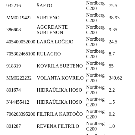
Nordberg
932216
ŜAFTO
75.5
C200
Nordberg
MM0219422
SUBTENO
38.93
C200
AGORDANTE
Nordberg
386608
9.35
SUBTENON
C200
Nordberg
405400052000
LARĜA LOĜEJO
24.5
C200
Nordberg
705302465100
RULAGRO
8.7
C200
Nordberg
918319
KOVRILA SUBTENO
55
C200
Nordberg
MM0222232
VOLANTA KOVRILO
349.62
C200
Nordberg
801674
HIDRAŬLIKA HOSO
2.2
C200
Nordberg
N44455412
HIDRAŬLIKA HOSO
1.5
C200
Nordberg
706203395200
FILTRILA KARTOĈO
0.2
C200
Nordberg
801287
REVENA FILTRILO
1.0
C200