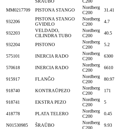
ŜRAŬBO
C200
Nordberg
MM0217709
PISTONA STANGO
31.41
C200
PISTONA STANGO
Nordberg
932206
4.7
GVIDILO
C200
VELDADO,
Nordberg
932203
40.5
CILINDRA TUBO
C200
Nordberg
932204
PISTONO
5.2
C200
Nordberg
575101
INERCIA RADO
6300
C200
Nordberg
570618
INERCIA RADO
6610
C200
Nordberg
915917
FLANĜO
80.97
C200
Nordberg
918740
KONTRAŬPEZO
171
C200
Nordberg
918741
EKSTRA PEZO
5
C200
Nordberg
418778
PLATA TELERO
0.45
C200
Nordberg
N01530985
ŜRAŬBO
9.93
C200