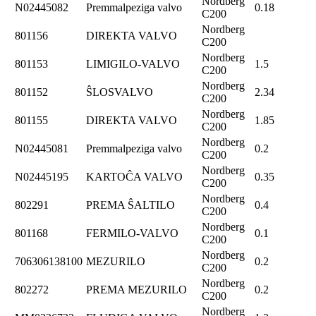
Nordberg
N02445082
Premmalpeziga valvo
0.18
C200
Nordberg
801156
DIREKTA VALVO
C200
Nordberg
801153
LIMIGILO-VALVO
1.5
C200
Nordberg
801152
ŜLOSVALVO
2.34
C200
Nordberg
801155
DIREKTA VALVO
1.85
C200
Nordberg
N02445081
Premmalpeziga valvo
0.2
C200
Nordberg
N02445195
KARTOĈA VALVO
0.35
C200
Nordberg
802291
PREMA ŜALTILO
0.4
C200
Nordberg
801168
FERMILO-VALVO
0.1
C200
Nordberg
706306138100
MEZURILO
0.2
C200
Nordberg
802272
PREMA MEZURILO
0.2
C200
Nordberg