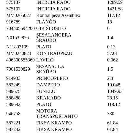
575137
INERCIA RADO
1289.59
575107
INERCIA RADO
1421.58
MM0265027
Kontraŭpeza Asembleo
117.12
916789
FLANĜO
18
704405694200
GIB-ŜLOSILO
6
SESALANGERA
N01532876
1.4
ŜRAŬBO
N11893199
PLATO
0.13
MM0240823
KONTRAŬPEZO
57.01
406300555360
LAVILO
0.062
SESANSULA
7001530829
1.5
ŜRAŬBO
914933
PRINCOPLEJO
2.3
582249
DAMPERO
10.048
589675
FUNELO
1049.93
588488
KRAKADO
78.15
589692
PLATO
118.12
MOTORA
946758
330
TRANSPORTANTO
587221
FIKSA KRAMPO
61.84
587242
FIKSA KRAMPO
61.84