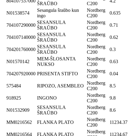
804107537000
4.2
ŜRAŬBO
C200
Sesangula ŝraŭbo kun
Nordberg
N01538574
0.635
ingo
C200
SESANSULA
Nordberg
704107290000
0.71
ŜRAŬBO
C200
SESANSULA
Nordberg
704107140000
0.62
ŜRAŬBO
C200
SESANSULA
Nordberg
704201760000
0.3
ŜRAŬBO
C200
MEM-ŜLOSANTA
Nordberg
N01570142
0.63
NUKSO
C200
Nordberg
704207920000
PRISENTA STIFTO
0.04
C200
Nordberg
575484
RIPOZO, ASEMBLEO
8.5
C200
Nordberg
918925
INGONO
9.8
C200
SESANSULA
Nordberg
N01532909
8.6
ŜRAŬBO
C200
Nordberg
MM0216562
FLANKA PLATO
11234.37
C200
Nordberg
MM0216564
FLANKA PLATO
11234.67