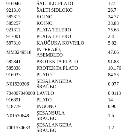
916946
ŜALTILO-PLATO
127
921310
ŜALTI SIDLOKO
26.7
585315
KOJNO
24.77
585257
KOJNO
38.88
921311
PLATA TELERO
75.68
917001
PLATA TELERO
2.4
587310
KAŬĈUKA KOVRILO
5.82
INTERAĴO,
MM0249518
47.66
ASEMBLEO
585841
PROTEKTA PLATO
91.88
585838
PROTEKTA PLATO
101.76
916933
PLATO
84.53
SESALANGERA
N01530306
0.077
ŜRAŬBO
704007040000
LAVILO
0.0113
916891
PLATO
14
418779
INGONO
0.96
SESANSULA
N01530648
1.5
ŜRAŬBO
SESALANGERA
7001530633
1.2
ŜRAŬBO