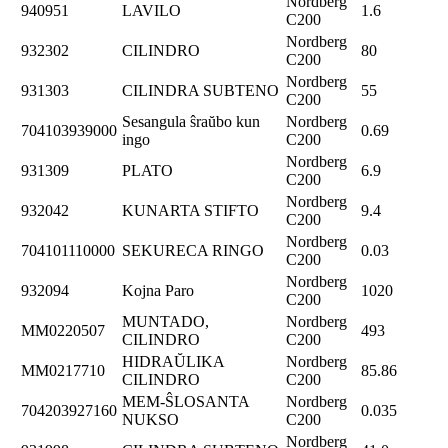
Nordberg
940951
LAVILO
1.6
C200
Nordberg
932302
CILINDRO
80
C200
Nordberg
931303
CILINDRA SUBTENO
55
C200
Sesangula ŝraŭbo kun
Nordberg
704103939000
0.69
ingo
C200
Nordberg
931309
PLATO
6.9
C200
Nordberg
932042
KUNARTA STIFTO
9.4
C200
Nordberg
704101110000
SEKURECA RINGO
0.03
C200
Nordberg
932094
Kojna Paro
1020
C200
MUNTADO,
Nordberg
MM0220507
493
CILINDRO
C200
HIDRAŬLIKA
Nordberg
MM0217710
85.86
CILINDRO
C200
MEM-ŜLOSANTA
Nordberg
704203927160
0.035
NUKSO
C200
Nordberg