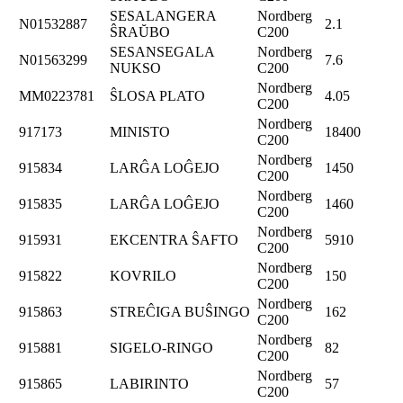
SESALANGERA
Nordberg
N01532887
2.1
ŜRAŬBO
C200
SESANSEGALA
Nordberg
N01563299
7.6
NUKSO
C200
Nordberg
MM0223781
ŜLOSA PLATO
4.05
C200
Nordberg
917173
MINISTO
18400
C200
Nordberg
915834
LARĜA LOĜEJO
1450
C200
Nordberg
915835
LARĜA LOĜEJO
1460
C200
Nordberg
915931
EKCENTRA ŜAFTO
5910
C200
Nordberg
915822
KOVRILO
150
C200
Nordberg
915863
STREĈIGA BUŜINGO
162
C200
Nordberg
915881
SIGELO-RINGO
82
C200
Nordberg
915865
LABIRINTO
57
C200