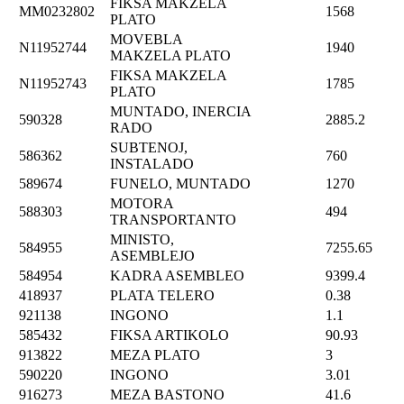
FIKSA MAKZELA
MM0232802
1568
PLATO
MOVEBLA
N11952744
1940
MAKZELA PLATO
FIKSA MAKZELA
N11952743
1785
PLATO
MUNTADO, INERCIA
590328
2885.2
RADO
SUBTENOJ,
586362
760
INSTALADO
589674
FUNELO, MUNTADO
1270
MOTORA
588303
494
TRANSPORTANTO
MINISTO,
584955
7255.65
ASEMBLEJO
584954
KADRA ASEMBLEO
9399.4
418937
PLATA TELERO
0.38
921138
INGONO
1.1
585432
FIKSA ARTIKOLO
90.93
913822
MEZA PLATO
3
590220
INGONO
3.01
916273
MEZA BASTONO
41.6