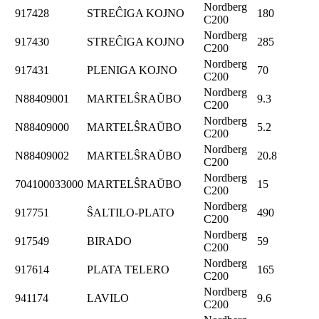
Nordberg
917428
STREĈIGA KOJNO
180
C200
Nordberg
917430
STREĈIGA KOJNO
285
C200
Nordberg
917431
PLENIGA KOJNO
70
C200
Nordberg
N88409001
MARTELŜRAŬBO
9.3
C200
Nordberg
N88409000
MARTELŜRAŬBO
5.2
C200
Nordberg
N88409002
MARTELŜRAŬBO
20.8
C200
Nordberg
704100033000
MARTELŜRAŬBO
15
C200
Nordberg
917751
ŜALTILO-PLATO
490
C200
Nordberg
917549
BIRADO
59
C200
Nordberg
917614
PLATA TELERO
165
C200
Nordberg
941174
LAVILO
9.6
C200