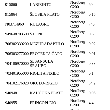
Nordberg
915866
LABIRINTO
60
C200
Nordberg
915864
ŜLOSILA PLATO
0.15
C200
Nordberg
N03714960
RULAGRO
740
C200
Nordberg
949648703500
ŜTOPILO
0.6
C200
Nordberg
706302339200
MEZURADAPTILO
0.02
C200
Nordberg
706303277000
PROTEKTA ĈAPO
0.01
C200
SESANSULA
Nordberg
704106970000
0.38
ŜRAŬBO
C200
Nordberg
703401955000
RIGLITA FIXILO
0.1
C200
Nordberg
704102176020
OKULO-RIGLO
34.2
C200
Nordberg
940948
KAŬĈUKA PLATO
0.05
C200
Nordberg
940955
PRINCOPLEJO
4.4
C200