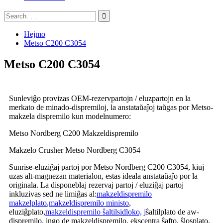
Hejmo
Metso C200 C3054
Metso C200 C3054
Sunleviĝo provizas OEM-rezervpartojn / eluzpartojn en la
merkato de minado-dispremiloj, la anstataŭaĵoj taŭgas por Metso-
makzela dispremilo kun modelnumero:
Metso Nordberg C200 Makzeldispremilo
Makzelo Crusher Metso Nordberg C3054
Sunrise-eluziĝaj partoj por Metso Nordberg C200 C3054, kiuj
uzas alt-magnezan materialon, estas ideala anstataŭaĵo por la
originala. La disponeblaj rezervaj partoj / eluziĝaj partoj
inkluzivas sed ne limiĝas al:
makzeldispremilo
makzelplato
,
makzeldispremilo ministo
,
eluziĝplato,
makzeldispremilo ŝaltilsidloko,
j
ŝaltilplato de aw-
dispremilo, ingo de makzeldispremilo, ekscentra ŝafto, ŝlosplato,