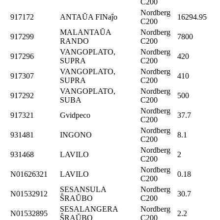
C200
Nordberg
917172
ANTAŬA FINaĵo
16294.95
C200
MALANTAŬA
Nordberg
917299
7800
RANDO
C200
VANGOPLATO,
Nordberg
917296
420
SUPRA
C200
VANGOPLATO,
Nordberg
917307
410
SUPRA
C200
VANGOPLATO,
Nordberg
917292
500
SUBA
C200
Nordberg
917321
Gvidpeco
37.7
C200
Nordberg
931481
INGONO
8.1
C200
Nordberg
931468
LAVILO
2
C200
Nordberg
N01626321
LAVILO
0.18
C200
SESANSULA
Nordberg
N01532912
30.7
ŜRAŬBO
C200
SESALANGERA
Nordberg
N01532895
2.2
ŜRAŬBO
C200