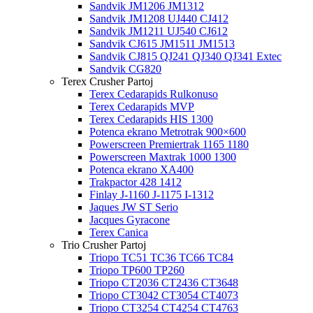
Sandvik JM1206 JM1312
Sandvik JM1208 UJ440 CJ412
Sandvik JM1211 UJ540 CJ612
Sandvik CJ615 JM1511 JM1513
Sandvik CJ815 QJ241 QJ340 QJ341 Extec
Sandvik CG820
Terex Crusher Partoj
Terex Cedarapids Rulkonuso
Terex Cedarapids MVP
Terex Cedarapids HIS 1300
Potenca ekrano Metrotrak 900×600
Powerscreen Premiertrak 1165 1180
Powerscreen Maxtrak 1000 1300
Potenca ekrano XA400
Trakpactor 428 1412
Finlay J-1160 J-1175 I-1312
Jaques JW ST Serio
Jacques Gyracone
Terex Canica
Trio Crusher Partoj
Triopo TC51 TC36 TC66 TC84
Triopo TP600 TP260
Triopo CT2036 CT2436 CT3648
Triopo CT3042 CT3054 CT4073
Triopo CT3254 CT4254 CT4763