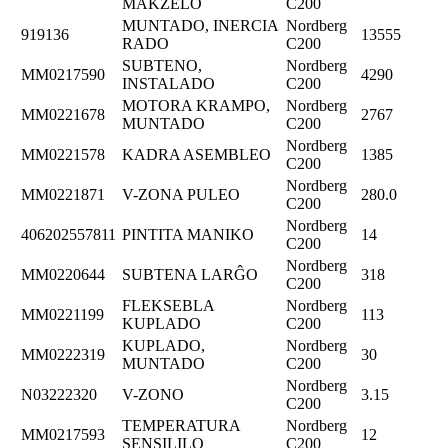
MAKZELO
C200
MUNTADO, INERCIA
Nordberg
919136
13555
RADO
C200
SUBTENO,
Nordberg
MM0217590
4290
INSTALADO
C200
MOTORA KRAMPO,
Nordberg
MM0221678
2767
MUNTADO
C200
Nordberg
MM0221578
KADRA ASEMBLEO
1385
C200
Nordberg
MM0221871
V-ZONA PULEO
280.0
C200
Nordberg
406202557811
PINTITA MANIKO
14
C200
Nordberg
MM0220644
SUBTENA LARĜO
318
C200
FLEKSEBLA
Nordberg
MM0221199
113
KUPLADO
C200
KUPLADO,
Nordberg
MM0222319
30
MUNTADO
C200
Nordberg
N03222320
V-ZONO
3.15
C200
TEMPERATURA
Nordberg
MM0217593
12
SENSILILO
C200