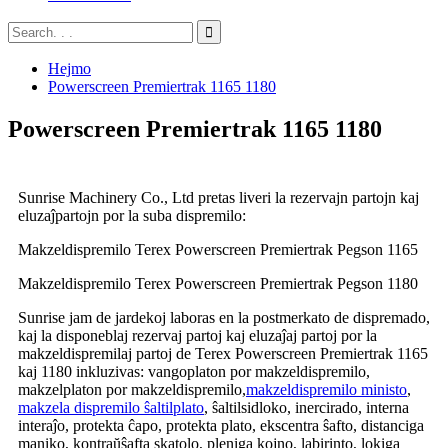
Hejmo
Powerscreen Premiertrak 1165 1180
Powerscreen Premiertrak 1165 1180
Sunrise Machinery Co., Ltd pretas liveri la rezervajn partojn kaj
eluzaĵpartojn por la suba dispremilo:
Makzeldispremilo Terex Powerscreen Premiertrak Pegson 1165
Makzeldispremilo Terex Powerscreen Premiertrak Pegson 1180
Sunrise jam de jardekoj laboras en la postmerkato de dispremado,
kaj la disponeblaj rezervaj partoj kaj eluzaĵaj partoj por la
makzeldispremilaj partoj de Terex Powerscreen Premiertrak 1165
kaj 1180 inkluzivas: vangoplaton por makzeldispremilo,
makzelplaton por makzeldispremilo,
makzeldispremilo ministo
,
makzela dispremilo ŝaltilplato
, ŝaltilsidloko, inercirado, interna
interaĵo, protekta ĉapo, protekta plato, ekscentra ŝafto, distanciga
maniko, kontraŭŝafta skatolo, pleniga kojno, labirinto, lokiga