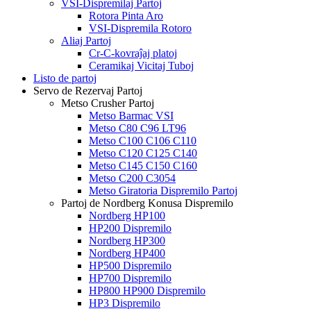
VSI-Dispremilaj Partoj
Rotora Pinta Aro
VSI-Dispremila Rotoro
Aliaj Partoj
Cr-C-kovraĵaj platoj
Ceramikaj Vicitaj Tuboj
Listo de partoj
Servo de Rezervaj Partoj
Metso Crusher Partoj
Metso Barmac VSI
Metso C80 C96 LT96
Metso C100 C106 C110
Metso C120 C125 C140
Metso C145 C150 C160
Metso C200 C3054
Metso Giratoria Dispremilo Partoj
Partoj de Nordberg Konusa Dispremilo
Nordberg HP100
HP200 Dispremilo
Nordberg HP300
Nordberg HP400
HP500 Dispremilo
HP700 Dispremilo
HP800 HP900 Dispremilo
HP3 Dispremilo