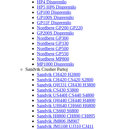
HP4 Dispremilo
HP5 HP6 Dispremilo
GP100 Dispremilo
GP100S Dispremilo
GP11F Dispremilo
Nordberg GP200 GP220
GP200S Dispremilo
Nordberg GP300
Nordberg GP330
Nordberg GP500
Nordberg GP550
Nordberg MP800
MP1000 Dispremilo
Sandvik Crusher Partoj
Sandvik CH420 H2800
Sandvik CH420 CS420 S2800
Sandvik QH331 CH430 H3800
Sandvik CS430 S3800
Sandvik US440I CS440 S4800
Sandvik QH440 CH440 H4800
Sandvik UH640 CH660 H6800
Sandvik CS660 S6800
Sandvik H8800 CH890 CH895
Sandvik JM806 JM907
Sandvik JM1108 UJ310 CJ411