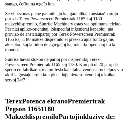
stango, ĉefframa tegaĵo ktp.
Se vi bezonas plene garantiitajn kaj garantiitajn anstataŭpartojn
por via Terex Powerscreen Premiertrak 1165 kaj 1180
makzeldispremilo, Sunrise Machinery estas via optimuma elekto.
Per niaj apliko-orientitaj, lokspecifaj inĝenieraj kapabloj, nia
provizo de anstataŭpartoj por Terex Powerscreen Premiertrak
1165 kaj 1180 makzeldispremilo el preskaŭ ajna fonto gajnis
akcepton kaj la fidon de agregaĵoj kaj minado-operacioj tra la
mondo.
Sunrise havas stokon de partoj por dispremiloj Terex
Powerscreen Premiertrak 1165 kaj 1180. Kun pli ol 20 jaroj da
sperto en fabrikado, nia profesia kaj afabla vendostabo helpos vin
akiri la ĝustajn erojn kun plena inĝeniera subteno kaj teknikaj
servoj 24/7.
Terex
Potenca ekrano
Premiertrak
Pegson 1165
1180
Makzeldispremilo
Partoj
inkluzive de: