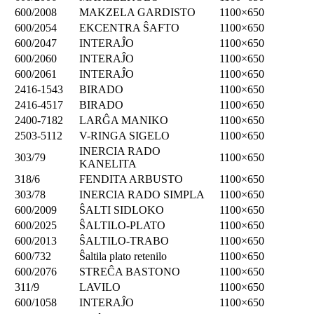
600/2008
MAKZELA GARDISTO
1100×650
600/2054
EKCENTRA ŜAFTO
1100×650
600/2047
INTERAĴO
1100×650
600/2060
INTERAĴO
1100×650
600/2061
INTERAĴO
1100×650
2416-1543
BIRADO
1100×650
2416-4517
BIRADO
1100×650
2400-7182
LARĜA MANIKO
1100×650
2503-5112
V-RINGA SIGELO
1100×650
INERCIA RADO
303/79
1100×650
KANELITA
318/6
FENDITA ARBUSTO
1100×650
303/78
INERCIA RADO SIMPLA
1100×650
600/2009
ŜALTI SIDLOKO
1100×650
600/2025
ŜALTILO-PLATO
1100×650
600/2013
ŜALTILO-TRABO
1100×650
600/732
Ŝaltila plato retenilo
1100×650
600/2076
STREĈA BASTONO
1100×650
311/9
LAVILO
1100×650
600/1058
INTERAĴO
1100×650