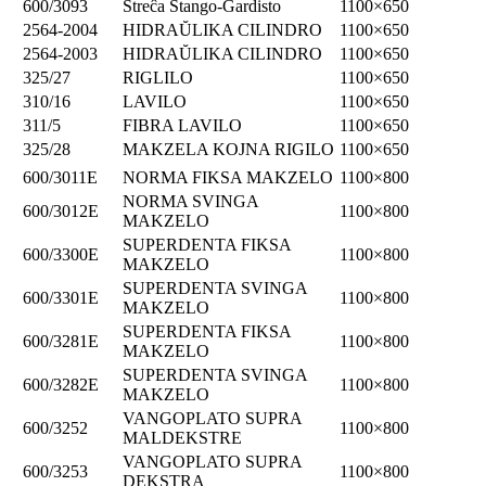
600/3093
Streĉa Stango-Gardisto
1100×650
2564-2004
HIDRAŬLIKA CILINDRO
1100×650
2564-2003
HIDRAŬLIKA CILINDRO
1100×650
325/27
RIGLILO
1100×650
310/16
LAVILO
1100×650
311/5
FIBRA LAVILO
1100×650
325/28
MAKZELA KOJNA RIGILO
1100×650
600/3011E
NORMA FIKSA MAKZELO
1100×800
NORMA SVINGA
600/3012E
1100×800
MAKZELO
SUPERDENTA FIKSA
600/3300E
1100×800
MAKZELO
SUPERDENTA SVINGA
600/3301E
1100×800
MAKZELO
SUPERDENTA FIKSA
600/3281E
1100×800
MAKZELO
SUPERDENTA SVINGA
600/3282E
1100×800
MAKZELO
VANGOPLATO SUPRA
600/3252
1100×800
MALDEKSTRE
VANGOPLATO SUPRA
600/3253
1100×800
DEKSTRA