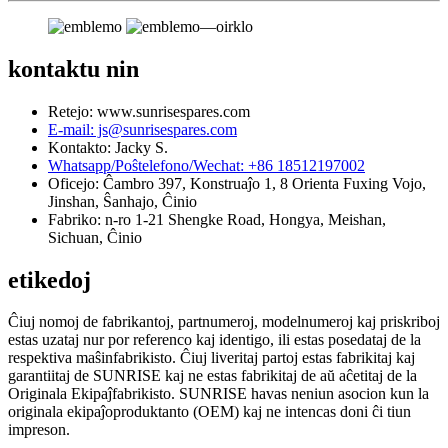
kontaktu nin
Retejo: www.sunrisespares.com
E-mail: js@sunrisespares.com
Kontakto: Jacky S.
Whatsapp/Poŝtelefono/Wechat: +86 18512197002
Oficejo: Ĉambro 397, Konstruaĵo 1, 8 Orienta Fuxing Vojo,
Jinshan, Ŝanhajo, Ĉinio
Fabriko: n-ro 1-21 Shengke Road, Hongya, Meishan,
Sichuan, Ĉinio
etikedoj
Ĉiuj nomoj de fabrikantoj, partnumeroj, modelnumeroj kaj priskriboj
estas uzataj nur por referenco kaj identigo, ili estas posedataj de la
respektiva maŝinfabrikisto. Ĉiuj liveritaj partoj estas fabrikitaj kaj
garantiitaj de SUNRISE kaj ne estas fabrikitaj de aŭ aĉetitaj de la
Originala Ekipaĵfabrikisto. SUNRISE havas neniun asocion kun la
originala ekipaĵoproduktanto (OEM) kaj ne intencas doni ĉi tiun
impreson.