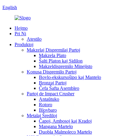
English
Hejmo
Pri Ni
Atestilo
Produktoj
Makzelaj Dispremilaj Partoj
Makzela Plato
Ŝalti Platon kaj Sidilon
Makzeldispremilo Minejisto
Konusa Dispremilo Partoj
Bovlo-ekskursoŝipo kaj Mantelo
Bronzaj Partoj
Ĉefa Ŝafta Asembleo
Partoj de Impact Crusher
Antaŭtuko
Rotoro
Blovbaro
Metalaj Ŝrediloj
Ĉapoj, Ambosoj kaj Kradoj
Mangana Martelo
Duobla Malmoleco Martelo