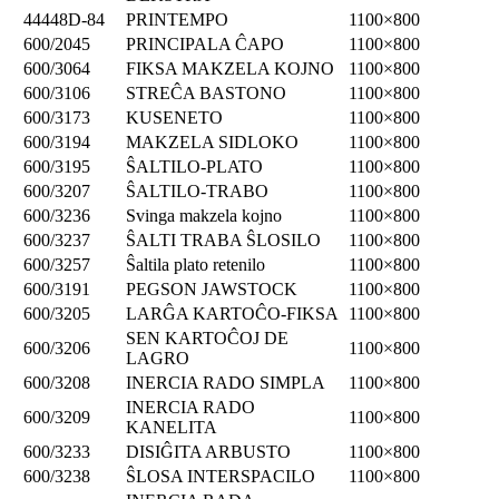
44448D-84
PRINTEMPO
1100×800
600/2045
PRINCIPALA ĈAPO
1100×800
600/3064
FIKSA MAKZELA KOJNO
1100×800
600/3106
STREĈA BASTONO
1100×800
600/3173
KUSENETO
1100×800
600/3194
MAKZELA SIDLOKO
1100×800
600/3195
ŜALTILO-PLATO
1100×800
600/3207
ŜALTILO-TRABO
1100×800
600/3236
Svinga makzela kojno
1100×800
600/3237
ŜALTI TRABA ŜLOSILO
1100×800
600/3257
Ŝaltila plato retenilo
1100×800
600/3191
PEGSON JAWSTOCK
1100×800
600/3205
LARĜA KARTOĈO-FIKSA
1100×800
SEN KARTOĈOJ DE
600/3206
1100×800
LAGRO
600/3208
INERCIA RADO SIMPLA
1100×800
INERCIA RADO
600/3209
1100×800
KANELITA
600/3233
DISIĜITA ARBUSTO
1100×800
600/3238
ŜLOSA INTERSPACILO
1100×800