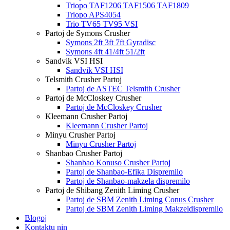
Triopo TAF1206 TAF1506 TAF1809
Triopo APS4054
Trio TV65 TV95 VSI
Partoj de Symons Crusher
Symons 2ft 3ft 7ft Gyradisc
Symons 4ft 41/4ft 51/2ft
Sandvik VSI HSI
Sandvik VSI HSI
Telsmith Crusher Partoj
Partoj de ASTEC Telsmith Crusher
Partoj de McCloskey Crusher
Partoj de McCloskey Crusher
Kleemann Crusher Partoj
Kleemann Crusher Partoj
Minyu Crusher Partoj
Minyu Crusher Partoj
Shanbao Crusher Partoj
Shanbao Konuso Crusher Partoj
Partoj de Shanbao-Efika Dispremilo
Partoj de Shanbao-makzela dispremilo
Partoj de Shibang Zenith Liming Crusher
Partoj de SBM Zenith Liming Conus Crusher
Partoj de SBM Zenith Liming Makzeldispremilo
Blogoj
Kontaktu nin