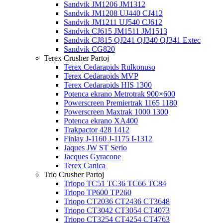
Sandvik JM1206 JM1312
Sandvik JM1208 UJ440 CJ412
Sandvik JM1211 UJ540 CJ612
Sandvik CJ615 JM1511 JM1513
Sandvik CJ815 QJ241 QJ340 QJ341 Extec
Sandvik CG820
Terex Crusher Partoj
Terex Cedarapids Rulkonuso
Terex Cedarapids MVP
Terex Cedarapids HIS 1300
Potenca ekrano Metrotrak 900×600
Powerscreen Premiertrak 1165 1180
Powerscreen Maxtrak 1000 1300
Potenca ekrano XA400
Trakpactor 428 1412
Finlay J-1160 J-1175 I-1312
Jaques JW ST Serio
Jacques Gyracone
Terex Canica
Trio Crusher Partoj
Triopo TC51 TC36 TC66 TC84
Triopo TP600 TP260
Triopo CT2036 CT2436 CT3648
Triopo CT3042 CT3054 CT4073
Triopo CT3254 CT4254 CT4763