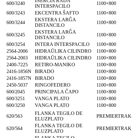
INERCIA RADA
600/3240
1100×800
INTERSPACILO
600/3243
EKCENTRA ŜAFTO
1100×800
EKSTERA LARĜA
600/3244
1100×800
DISTANCILO
EKSTERA LARĜA
600/3245
1100×800
DISTANCILO
600/3254
INTERA INTERSPACILO
1100×800
2564-2006
HIDRAŬLIKA CILINDRO
1100×800
2564-2003
HIDRAŬLIKA CILINDRO
1100×800
2400-7225
RETIRO-MANIKO
1100×800
2416-1856N
BIRADO
1100×800
2416-1857N
BIRADO
1100×800
2450-5037
RINGOFEDERO
1100×800
600/2045
PRINCIPALA ĈAPO
1100×800
600/3251
VANGA PLATO
1100×800
600/3250
VANGA PLATO
1100×800
FLANKA TEGILO DE
620/563
PREMIERTRAK
ELUZPLATO
FLANKA TEGILO DE
620/564
PREMIERTRAK
ELUZPLATO
FLANKA TEGILO