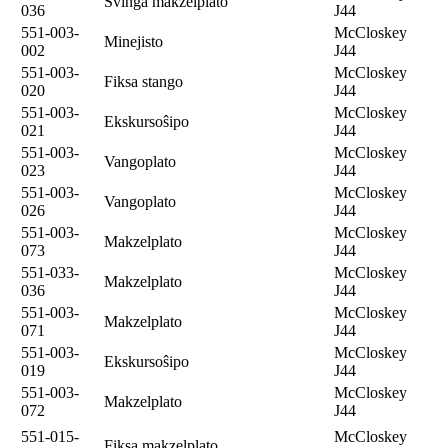
Svinga makzelplato
036
J44
551-003-
McCloskey
Minejisto
002
J44
551-003-
McCloskey
Fiksa stango
020
J44
551-003-
McCloskey
Ekskursoŝipo
021
J44
551-003-
McCloskey
Vangoplato
023
J44
551-003-
McCloskey
Vangoplato
026
J44
551-003-
McCloskey
Makzelplato
073
J44
551-033-
McCloskey
Makzelplato
036
J44
551-003-
McCloskey
Makzelplato
071
J44
551-003-
McCloskey
Ekskursoŝipo
019
J44
551-003-
McCloskey
Makzelplato
072
J44
551-015-
McCloskey
Fiksa makzelplato