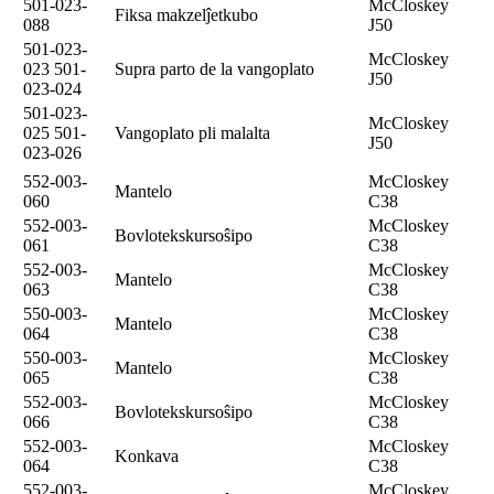
501-023-
McCloskey
Fiksa makzelĵetkubo
088
J50
501-023-
McCloskey
023 501-
Supra parto de la vangoplato
J50
023-024
501-023-
McCloskey
025 501-
Vangoplato pli malalta
J50
023-026
552-003-
McCloskey
Mantelo
060
C38
552-003-
McCloskey
Bovlotekskursoŝipo
061
C38
552-003-
McCloskey
Mantelo
063
C38
550-003-
McCloskey
Mantelo
064
C38
550-003-
McCloskey
Mantelo
065
C38
552-003-
McCloskey
Bovlotekskursoŝipo
066
C38
552-003-
McCloskey
Konkava
064
C38
552-003-
McCloskey