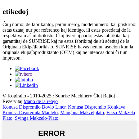
etikedoj
Ĉiuj nomoj de fabrikantoj, partnumeroj, modelnumeroj kaj priskriboj
estas uzataj nur por referenco kaj identigo, ili estas posedataj de la
respektiva maŝinfabrikisto. Ĉiuj liveritaj partoj estas fabrikitaj kaj
garantiitaj de SUNRISE kaj ne estas fabrikitaj de aŭ aĉetitaj de la
Originala Ekipaĵfabrikisto. SUNRISE havas neniun asocion kun la
originala ekipaĵoproduktanto (OEM) kaj ne intencas doni ĉi tiun
impreson.
© Kopirajto - 2010-2025 : Sunrise Machinery Ĉiuj Rajtoj
Rezervitaj.
Mapo de la retejo
Konusa Dispremilo Bovlo Liner
,
Konusa Dispremilo Konkava
,
Konusa Dispremila Mantelo
,
Mangana Makzelplato
,
Fiksa Makzela
Plato
,
Svinga Makzelo-Plato
,