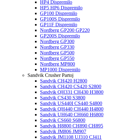
HP4 Dispremilo
HP5 HP6 Dispremilo
GP100 Dispremilo
GP100S Dispremilo
GP11F Dispremilo
Nordberg GP200 GP220
GP200S Dispremilo
Nordberg GP300
Nordberg GP330
Nordberg GP500
Nordberg GP550
Nordberg MP800
MP1000 Dispremilo
Sandvik Crusher Partoj
Sandvik CH420 H2800
Sandvik CH420 CS420 S2800
Sandvik QH331 CH430 H3800
Sandvik CS430 S3800
Sandvik US440I CS440 S4800
Sandvik QH440 CH440 H4800
Sandvik UH640 CH660 H6800
Sandvik CS660 S6800
Sandvik H8800 CH890 CH895
Sandvik JM806 JM907
Sandvik JM1108 UJ310 CJ411