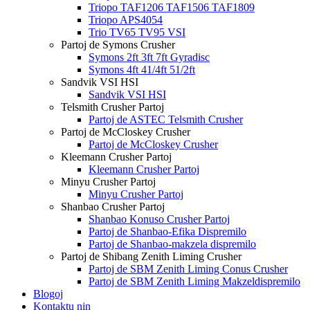
Triopo TAF1206 TAF1506 TAF1809
Triopo APS4054
Trio TV65 TV95 VSI
Partoj de Symons Crusher
Symons 2ft 3ft 7ft Gyradisc
Symons 4ft 41/4ft 51/2ft
Sandvik VSI HSI
Sandvik VSI HSI
Telsmith Crusher Partoj
Partoj de ASTEC Telsmith Crusher
Partoj de McCloskey Crusher
Partoj de McCloskey Crusher
Kleemann Crusher Partoj
Kleemann Crusher Partoj
Minyu Crusher Partoj
Minyu Crusher Partoj
Shanbao Crusher Partoj
Shanbao Konuso Crusher Partoj
Partoj de Shanbao-Efika Dispremilo
Partoj de Shanbao-makzela dispremilo
Partoj de Shibang Zenith Liming Crusher
Partoj de SBM Zenith Liming Conus Crusher
Partoj de SBM Zenith Liming Makzeldispremilo
Blogoj
Kontaktu nin