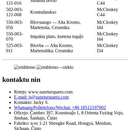
Subtena bovlo
121-016
C44
502-003-
McCloskey
Kontraŭnukso
121-008
C44
550-003-
Blovstango --- Alta Kromo,
McCloskey
056
Martensita, Ceramika
I44
550-003-
McCloskey
Impakta plato, kurtena tegaĵo
070
I44
525-003-
Blovba --- Alta Kromo,
McCloskey
011
Martensitika, Ceramika
I34
kontaktu nin
Retejo: www.sunrisespares.com
E-mail: js@sunrisespares.com
Kontakto: Jacky S.
Whatsapp/Poŝtelefono/Wechat: +86 18512197002
Oficejo: Ĉambro 397, Konstruaĵo 1, 8 Orienta Fuxing Vojo,
Jinshan, Ŝanhajo, Ĉinio
Fabriko: n-ro 1-21 Shengke Road, Hongya, Meishan,
Sichuan, Ĉinio