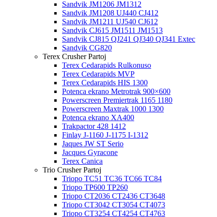
Sandvik JM1206 JM1312
Sandvik JM1208 UJ440 CJ412
Sandvik JM1211 UJ540 CJ612
Sandvik CJ615 JM1511 JM1513
Sandvik CJ815 QJ241 QJ340 QJ341 Extec
Sandvik CG820
Terex Crusher Partoj
Terex Cedarapids Rulkonuso
Terex Cedarapids MVP
Terex Cedarapids HIS 1300
Potenca ekrano Metrotrak 900×600
Powerscreen Premiertrak 1165 1180
Powerscreen Maxtrak 1000 1300
Potenca ekrano XA400
Trakpactor 428 1412
Finlay J-1160 J-1175 I-1312
Jaques JW ST Serio
Jacques Gyracone
Terex Canica
Trio Crusher Partoj
Triopo TC51 TC36 TC66 TC84
Triopo TP600 TP260
Triopo CT2036 CT2436 CT3648
Triopo CT3042 CT3054 CT4073
Triopo CT3254 CT4254 CT4763