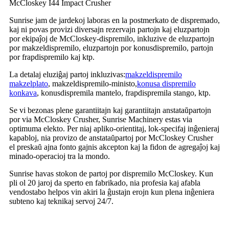
McCloskey I44 Impact Crusher
Sunrise jam de jardekoj laboras en la postmerkato de dispremado,
kaj ni povas provizi diversajn rezervajn partojn kaj eluzpartojn
por ekipaĵoj de McCloskey-dispremilo, inkluzive de eluzpartojn
por makzeldispremilo, eluzpartojn por konusdispremilo, partojn
por frapdispremilo kaj ktp.
La detalaj eluziĝaj partoj inkluzivas:
makzeldispremilo
makzelplato
, makzeldispremilo-ministo,
konusa dispremilo
konkava
, konusdispremila mantelo, frapdispremila stango, ktp.
Se vi bezonas plene garantiitajn kaj garantiitajn anstataŭpartojn
por via McCloskey Crusher, Sunrise Machinery estas via
optimuma elekto. Per niaj apliko-orientitaj, lok-specifaj inĝenieraj
kapabloj, nia provizo de anstataŭpartoj por McCloskey Crusher
el preskaŭ ajna fonto gajnis akcepton kaj la fidon de agregaĵoj kaj
minado-operacioj tra la mondo.
Sunrise havas stokon de partoj por dispremilo McCloskey. Kun
pli ol 20 jaroj da sperto en fabrikado, nia profesia kaj afabla
vendostabo helpos vin akiri la ĝustajn erojn kun plena inĝeniera
subteno kaj teknikaj servoj 24/7.