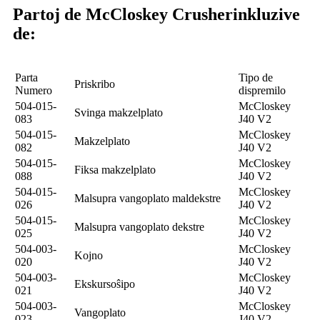
Partoj de McCloskey Crusher
inkluzive
de:
Parta
Tipo de
Priskribo
Numero
dispremilo
504-015-
McCloskey
Svinga makzelplato
083
J40 V2
504-015-
McCloskey
Makzelplato
082
J40 V2
504-015-
McCloskey
Fiksa makzelplato
088
J40 V2
504-015-
McCloskey
Malsupra vangoplato maldekstre
026
J40 V2
504-015-
McCloskey
Malsupra vangoplato dekstre
025
J40 V2
504-003-
McCloskey
Kojno
020
J40 V2
504-003-
McCloskey
Ekskursoŝipo
021
J40 V2
504-003-
McCloskey
Vangoplato
023
J40 V2