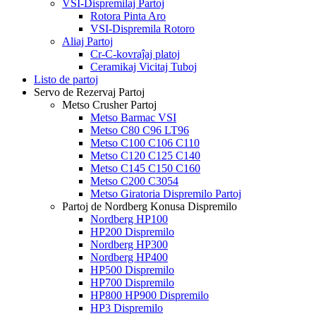
VSI-Dispremilaj Partoj
Rotora Pinta Aro
VSI-Dispremila Rotoro
Aliaj Partoj
Cr-C-kovraĵaj platoj
Ceramikaj Vicitaj Tuboj
Listo de partoj
Servo de Rezervaj Partoj
Metso Crusher Partoj
Metso Barmac VSI
Metso C80 C96 LT96
Metso C100 C106 C110
Metso C120 C125 C140
Metso C145 C150 C160
Metso C200 C3054
Metso Giratoria Dispremilo Partoj
Partoj de Nordberg Konusa Dispremilo
Nordberg HP100
HP200 Dispremilo
Nordberg HP300
Nordberg HP400
HP500 Dispremilo
HP700 Dispremilo
HP800 HP900 Dispremilo
HP3 Dispremilo