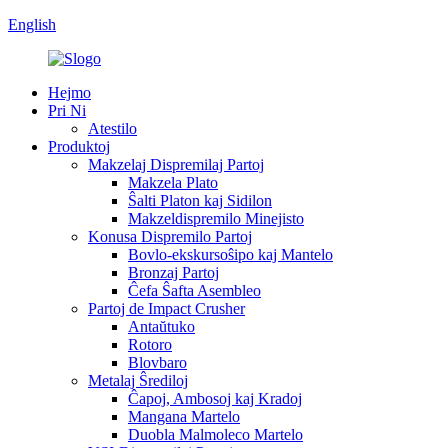
English
Hejmo
Pri Ni
Atestilo
Produktoj
Makzelaj Dispremilaj Partoj
Makzela Plato
Ŝalti Platon kaj Sidilon
Makzeldispremilo Minejisto
Konusa Dispremilo Partoj
Bovlo-ekskursoŝipo kaj Mantelo
Bronzaj Partoj
Ĉefa Ŝafta Asembleo
Partoj de Impact Crusher
Antaŭtuko
Rotoro
Blovbaro
Metalaj Ŝrediloj
Ĉapoj, Ambosoj kaj Kradoj
Mangana Martelo
Duobla Malmoleco Martelo