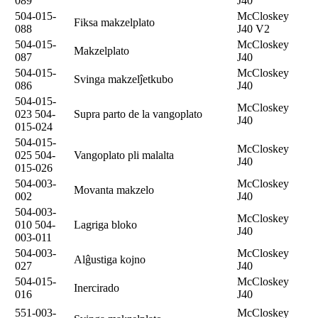
089
J40
504-015-
McCloskey
Fiksa makzelplato
088
J40 V2
504-015-
McCloskey
Makzelplato
087
J40
504-015-
McCloskey
Svinga makzelĵetkubo
086
J40
504-015-
McCloskey
023 504-
Supra parto de la vangoplato
J40
015-024
504-015-
McCloskey
025 504-
Vangoplato pli malalta
J40
015-026
504-003-
McCloskey
Movanta makzelo
002
J40
504-003-
McCloskey
010 504-
Lagriga bloko
J40
003-011
504-003-
McCloskey
Alĝustiga kojno
027
J40
504-015-
McCloskey
Inercirado
016
J40
551-003-
McCloskey